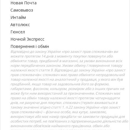
Новая Почта
Самовывоз
Интайм
Автолюкс
Гюнсел
Ночной Экспресс
Повернення і обмін
Відповідно до закону України «про захист прав споживачів» ви
можете протягом 14 днів з моменту покупки повернути або
обміняти товар, придбаний в магазині, за умови виконання всіх
норм передбачених законом. Умови обміну / повернення товару
належної якості стаття 9. Відповідно до закону України «про захист
прав споживачів»: споживач має право обміняти непродовольчий
товар належної якості на аналогічний у продавця, у якого він був
придбаний, якщо товар не задовольнив його за формою,
габаритами, фасоном, кольором, розміром або з інших причин не
може бути ним використаний за призначенням. Споживач має
право на обмін товару належної якості протягом чотирнадцяти
днів, не рахуючи дня покупки. споживач (термін вживається в
такому значенні згідно статті 1. п.22 закону України «про захист
прав споживачів») – фізична особа, яка купує, замовляє,
використовує або має намір придбати чи замовити продукцію для
особистих потреб, не пов’язаних з підприємницькою діяльністю або
виконанням обов’язків найманого працівника. обмін або