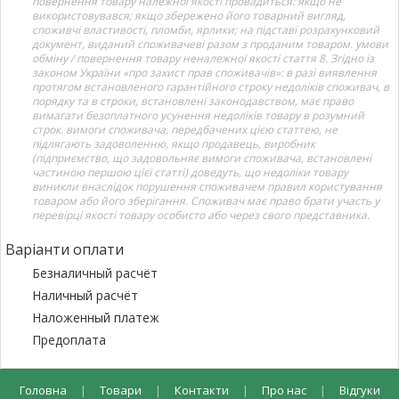
повернення товару належної якості провадиться: якщо не
використовувався; якщо збережено його товарний вигляд,
споживчі властивості, пломби, ярлики; на підставі розрахунковий
документ, виданий споживачеві разом з проданим товаром. умови
обміну / повернення товару неналежної якості стаття 8. Згідно із
законом України «про захист прав споживачів»: в разі виявлення
протягом встановленого гарантійного строку недоліків споживач, в
порядку та в строки, встановлені законодавством, має право
вимагати безоплатного усунення недоліків товару в розумний
строк. вимоги споживача, передбачених цією статтею, не
підлягають задоволенню, якщо продавець, виробник
(підприємство, що задовольняє вимоги споживача, встановлені
частиною першою цієї статті) доведуть, що недоліки товару
виникли внаслідок порушення споживачем правил користування
товаром або його зберігання. Споживач має право брати участь у
перевірці якості товару особисто або через свого представника.
Варіанти оплати
Безналичный расчёт
Наличный расчёт
Наложенный платеж
Предоплата
Головна
|
Товари
|
Контакти
|
Про нас
|
Відгуки