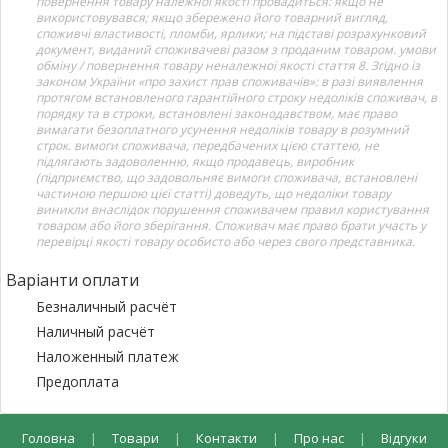
повернення товару належної якості провадиться: якщо не
використовувався; якщо збережено його товарний вигляд,
споживчі властивості, пломби, ярлики; на підставі розрахунковий
документ, виданий споживачеві разом з проданим товаром. умови
обміну / повернення товару неналежної якості стаття 8. Згідно із
законом України «про захист прав споживачів»: в разі виявлення
протягом встановленого гарантійного строку недоліків споживач, в
порядку та в строки, встановлені законодавством, має право
вимагати безоплатного усунення недоліків товару в розумний
строк. вимоги споживача, передбачених цією статтею, не
підлягають задоволенню, якщо продавець, виробник
(підприємство, що задовольняє вимоги споживача, встановлені
частиною першою цієї статті) доведуть, що недоліки товару
виникли внаслідок порушення споживачем правил користування
товаром або його зберігання. Споживач має право брати участь у
перевірці якості товару особисто або через свого представника.
Варіанти оплати
Безналичный расчёт
Наличный расчёт
Наложенный платеж
Предоплата
Головна
|
Товари
|
Контакти
|
Про нас
|
Відгуки