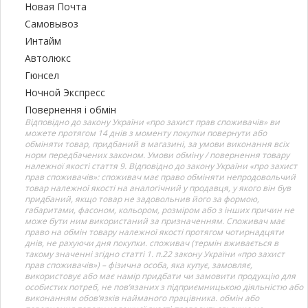
Новая Почта
Самовывоз
Интайм
Автолюкс
Гюнсел
Ночной Экспресс
Повернення і обмін
Відповідно до закону України «про захист прав споживачів» ви
можете протягом 14 днів з моменту покупки повернути або
обміняти товар, придбаний в магазині, за умови виконання всіх
норм передбачених законом. Умови обміну / повернення товару
належної якості стаття 9. Відповідно до закону України «про захист
прав споживачів»: споживач має право обміняти непродовольчий
товар належної якості на аналогічний у продавця, у якого він був
придбаний, якщо товар не задовольнив його за формою,
габаритами, фасоном, кольором, розміром або з інших причин не
може бути ним використаний за призначенням. Споживач має
право на обмін товару належної якості протягом чотирнадцяти
днів, не рахуючи дня покупки. споживач (термін вживається в
такому значенні згідно статті 1. п.22 закону України «про захист
прав споживачів») – фізична особа, яка купує, замовляє,
використовує або має намір придбати чи замовити продукцію для
особистих потреб, не пов’язаних з підприємницькою діяльністю або
виконанням обов’язків найманого працівника. обмін або