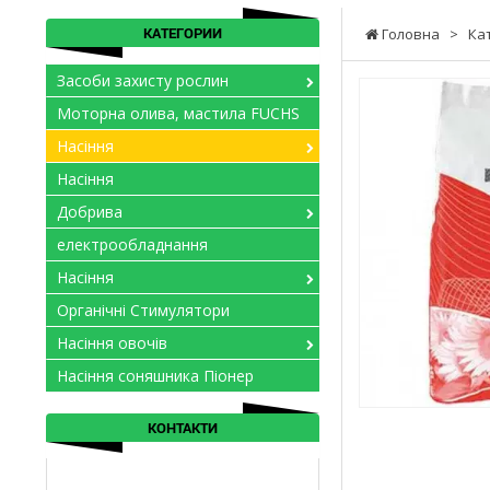
КАТЕГОРИИ
Головна
>
Ка
Засоби захисту рослин
Моторна олива, мастила FUCHS
Насіння
Насіння
Добрива
електрообладнання
Насіння
Органічні Стимулятори
Насіння овочів
Насіння соняшника Піонер
КОНТАКТИ