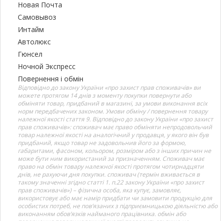
Новая Почта
Самовывоз
Интайм
Автолюкс
Гюнсел
Ночной Экспресс
Повернення і обмін
Відповідно до закону України «про захист прав споживачів» ви
можете протягом 14 днів з моменту покупки повернути або
обміняти товар, придбаний в магазині, за умови виконання всіх
норм передбачених законом. Умови обміну / повернення товару
належної якості стаття 9. Відповідно до закону України «про захист
прав споживачів»: споживач має право обміняти непродовольчий
товар належної якості на аналогічний у продавця, у якого він був
придбаний, якщо товар не задовольнив його за формою,
габаритами, фасоном, кольором, розміром або з інших причин не
може бути ним використаний за призначенням. Споживач має
право на обмін товару належної якості протягом чотирнадцяти
днів, не рахуючи дня покупки. споживач (термін вживається в
такому значенні згідно статті 1. п.22 закону України «про захист
прав споживачів») – фізична особа, яка купує, замовляє,
використовує або має намір придбати чи замовити продукцію для
особистих потреб, не пов’язаних з підприємницькою діяльністю або
виконанням обов’язків найманого працівника. обмін або