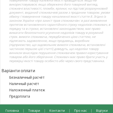
повернення товару належної якості провадиться: якщо не
використовувався; якщо збережено його товарний вигляд,
споживчі властивості, пломби, ярлики; на підставі розрахунковий
документ, виданий споживачеві разом з проданим товаром. умови
обміну / повернення товару неналежної якості стаття 8. Згідно із
законом України «про захист прав споживачів»: в разі виявлення
протягом встановленого гарантійного строку недоліків споживач, в
порядку та в строки, встановлені законодавством, має право
вимагати безоплатного усунення недоліків товару в розумний
строк. вимоги споживача, передбачених цією статтею, не
підлягають задоволенню, якщо продавець, виробник
(підприємство, що задовольняє вимоги споживача, встановлені
частиною першою цієї статті) доведуть, що недоліки товару
виникли внаслідок порушення споживачем правил користування
товаром або його зберігання. Споживач має право брати участь у
перевірці якості товару особисто або через свого представника.
Варіанти оплати
Безналичный расчёт
Наличный расчёт
Наложенный платеж
Предоплата
Головна
|
Товари
|
Контакти
|
Про нас
|
Відгуки