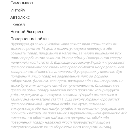
Самовывоз
Интайм
Автолюкс
Гюнсел
Ночной Экспресс
Повернення і обмін
Відповідно до закону України «про захист прав споживачів» ви
можете протягом 14 днів з моменту покупки повернути або
обміняти товар, придбаний в магазині, за умови виконання всіх
норм передбачених законом. Умови обміну / повернення товару
належної якості стаття 9. Відповідно до закону України «про захист
прав споживачів»: споживач має право обміняти непродовольчий
товар належної якості на аналогічний у продавця, у якого він був
придбаний, якщо товар не задовольнив його за формою,
габаритами, фасоном, кольором, розміром або з інших причин не
може бути ним використаний за призначенням. Споживач має
право на обмін товару належної якості протягом чотирнадцяти
днів, не рахуючи дня покупки. споживач (термін вживається в
такому значенні згідно статті 1. п.22 закону України «про захист
прав споживачів») – фізична особа, яка купує, замовляє,
використовує або має намір придбати чи замовити продукцію для
особистих потреб, не пов’язаних з підприємницькою діяльністю або
виконанням обов’язків найманого працівника. обмін або
повернення товару належної якості провадиться: якщо не
використовувався; якщо збережено його товарний вигляд,