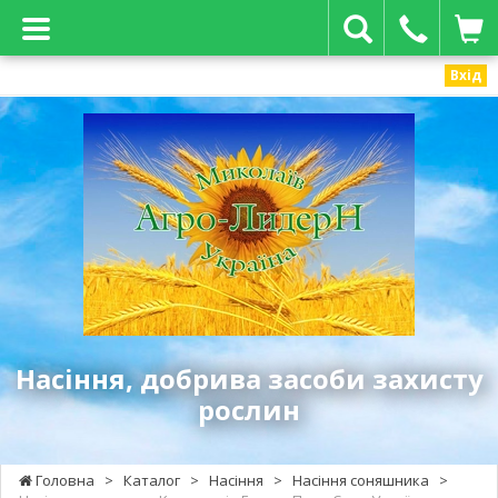
Вхід
Агро-
Лидер
Н
-
насіння,
добрива
засоби
захисту
рослин
Насіння, добрива засоби захисту
рослин
Головна
>
Каталог
>
Насіння
>
Насіння соняшника
>