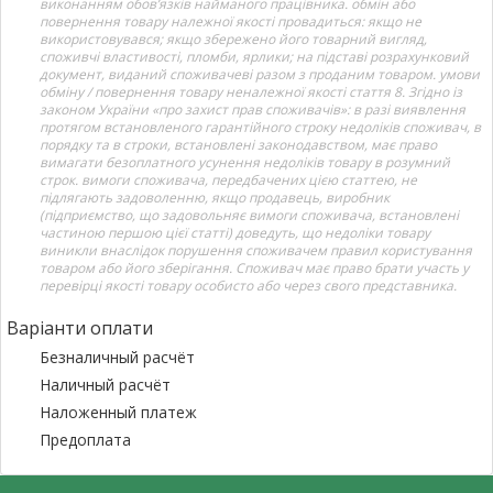
виконанням обов’язків найманого працівника. обмін або
повернення товару належної якості провадиться: якщо не
використовувався; якщо збережено його товарний вигляд,
споживчі властивості, пломби, ярлики; на підставі розрахунковий
документ, виданий споживачеві разом з проданим товаром. умови
обміну / повернення товару неналежної якості стаття 8. Згідно із
законом України «про захист прав споживачів»: в разі виявлення
протягом встановленого гарантійного строку недоліків споживач, в
порядку та в строки, встановлені законодавством, має право
вимагати безоплатного усунення недоліків товару в розумний
строк. вимоги споживача, передбачених цією статтею, не
підлягають задоволенню, якщо продавець, виробник
(підприємство, що задовольняє вимоги споживача, встановлені
частиною першою цієї статті) доведуть, що недоліки товару
виникли внаслідок порушення споживачем правил користування
товаром або його зберігання. Споживач має право брати участь у
перевірці якості товару особисто або через свого представника.
Варіанти оплати
Безналичный расчёт
Наличный расчёт
Наложенный платеж
Предоплата