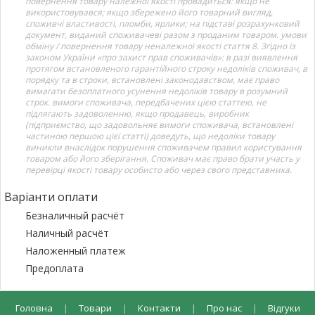
повернення товару належної якості провадиться: якщо не
використовувався; якщо збережено його товарний вигляд,
споживчі властивості, пломби, ярлики; на підставі розрахунковий
документ, виданий споживачеві разом з проданим товаром. умови
обміну / повернення товару неналежної якості стаття 8. Згідно із
законом України «про захист прав споживачів»: в разі виявлення
протягом встановленого гарантійного строку недоліків споживач, в
порядку та в строки, встановлені законодавством, має право
вимагати безоплатного усунення недоліків товару в розумний
строк. вимоги споживача, передбачених цією статтею, не
підлягають задоволенню, якщо продавець, виробник
(підприємство, що задовольняє вимоги споживача, встановлені
частиною першою цієї статті) доведуть, що недоліки товару
виникли внаслідок порушення споживачем правил користування
товаром або його зберігання. Споживач має право брати участь у
перевірці якості товару особисто або через свого представника.
Варіанти оплати
Безналичный расчёт
Наличный расчёт
Наложенный платеж
Предоплата
Головна
|
Товари
|
Контакти
|
Про нас
|
Відгуки