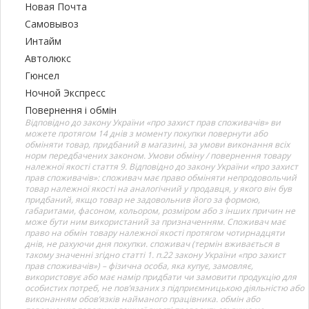
Новая Почта
Самовывоз
Интайм
Автолюкс
Гюнсел
Ночной Экспресс
Повернення і обмін
Відповідно до закону України «про захист прав споживачів» ви
можете протягом 14 днів з моменту покупки повернути або
обміняти товар, придбаний в магазині, за умови виконання всіх
норм передбачених законом. Умови обміну / повернення товару
належної якості стаття 9. Відповідно до закону України «про захист
прав споживачів»: споживач має право обміняти непродовольчий
товар належної якості на аналогічний у продавця, у якого він був
придбаний, якщо товар не задовольнив його за формою,
габаритами, фасоном, кольором, розміром або з інших причин не
може бути ним використаний за призначенням. Споживач має
право на обмін товару належної якості протягом чотирнадцяти
днів, не рахуючи дня покупки. споживач (термін вживається в
такому значенні згідно статті 1. п.22 закону України «про захист
прав споживачів») – фізична особа, яка купує, замовляє,
використовує або має намір придбати чи замовити продукцію для
особистих потреб, не пов’язаних з підприємницькою діяльністю або
виконанням обов’язків найманого працівника. обмін або