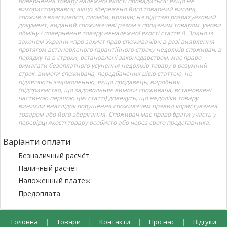
повернення товару належної якості провадиться: якщо не
використовувався; якщо збережено його товарний вигляд,
споживчі властивості, пломби, ярлики; на підставі розрахунковий
документ, виданий споживачеві разом з проданим товаром. умови
обміну / повернення товару неналежної якості стаття 8. Згідно із
законом України «про захист прав споживачів»: в разі виявлення
протягом встановленого гарантійного строку недоліків споживач, в
порядку та в строки, встановлені законодавством, має право
вимагати безоплатного усунення недоліків товару в розумний
строк. вимоги споживача, передбачених цією статтею, не
підлягають задоволенню, якщо продавець, виробник
(підприємство, що задовольняє вимоги споживача, встановлені
частиною першою цієї статті) доведуть, що недоліки товару
виникли внаслідок порушення споживачем правил користування
товаром або його зберігання. Споживач має право брати участь у
перевірці якості товару особисто або через свого представника.
Варіанти оплати
Безналичный расчёт
Наличный расчёт
Наложенный платеж
Предоплата
Головна
|
Товари
|
Контакти
|
Про нас
|
Відгуки