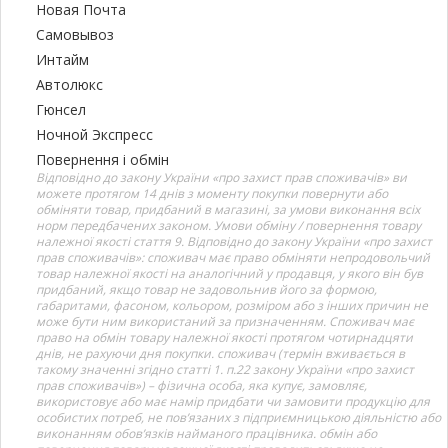
Новая Почта
Самовывоз
Интайм
Автолюкс
Гюнсел
Ночной Экспресс
Повернення і обмін
Відповідно до закону України «про захист прав споживачів» ви
можете протягом 14 днів з моменту покупки повернути або
обміняти товар, придбаний в магазині, за умови виконання всіх
норм передбачених законом. Умови обміну / повернення товару
належної якості стаття 9. Відповідно до закону України «про захист
прав споживачів»: споживач має право обміняти непродовольчий
товар належної якості на аналогічний у продавця, у якого він був
придбаний, якщо товар не задовольнив його за формою,
габаритами, фасоном, кольором, розміром або з інших причин не
може бути ним використаний за призначенням. Споживач має
право на обмін товару належної якості протягом чотирнадцяти
днів, не рахуючи дня покупки. споживач (термін вживається в
такому значенні згідно статті 1. п.22 закону України «про захист
прав споживачів») – фізична особа, яка купує, замовляє,
використовує або має намір придбати чи замовити продукцію для
особистих потреб, не пов’язаних з підприємницькою діяльністю або
виконанням обов’язків найманого працівника. обмін або