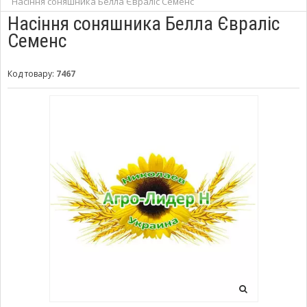
Насіння соняшника Белла Євраліс Семенс
Насіння соняшника Белла Євраліс
Семенс
Код товару:
7467