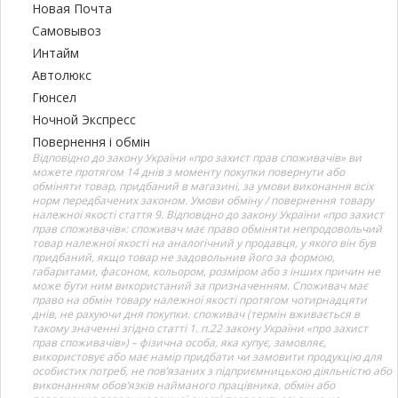
Новая Почта
Самовывоз
Интайм
Автолюкс
Гюнсел
Ночной Экспресс
Повернення і обмін
Відповідно до закону України «про захист прав споживачів» ви
можете протягом 14 днів з моменту покупки повернути або
обміняти товар, придбаний в магазині, за умови виконання всіх
норм передбачених законом. Умови обміну / повернення товару
належної якості стаття 9. Відповідно до закону України «про захист
прав споживачів»: споживач має право обміняти непродовольчий
товар належної якості на аналогічний у продавця, у якого він був
придбаний, якщо товар не задовольнив його за формою,
габаритами, фасоном, кольором, розміром або з інших причин не
може бути ним використаний за призначенням. Споживач має
право на обмін товару належної якості протягом чотирнадцяти
днів, не рахуючи дня покупки. споживач (термін вживається в
такому значенні згідно статті 1. п.22 закону України «про захист
прав споживачів») – фізична особа, яка купує, замовляє,
використовує або має намір придбати чи замовити продукцію для
особистих потреб, не пов’язаних з підприємницькою діяльністю або
виконанням обов’язків найманого працівника. обмін або