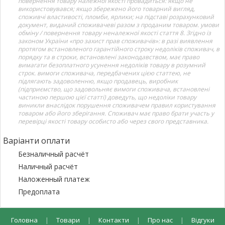
повернення товару належної якості провадиться: якщо не
використовувався; якщо збережено його товарний вигляд,
споживчі властивості, пломби, ярлики; на підставі розрахунковий
документ, виданий споживачеві разом з проданим товаром. умови
обміну / повернення товару неналежної якості стаття 8. Згідно із
законом України «про захист прав споживачів»: в разі виявлення
протягом встановленого гарантійного строку недоліків споживач, в
порядку та в строки, встановлені законодавством, має право
вимагати безоплатного усунення недоліків товару в розумний
строк. вимоги споживача, передбачених цією статтею, не
підлягають задоволенню, якщо продавець, виробник
(підприємство, що задовольняє вимоги споживача, встановлені
частиною першою цієї статті) доведуть, що недоліки товару
виникли внаслідок порушення споживачем правил користування
товаром або його зберігання. Споживач має право брати участь у
перевірці якості товару особисто або через свого представника.
Варіанти оплати
Безналичный расчёт
Наличный расчёт
Наложенный платеж
Предоплата
Головна
|
Товари
|
Контакти
|
Про нас
|
Відгуки