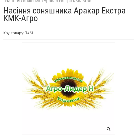
Насіння соняшника Аракар Екстра КМК-Агро
Насіння соняшника Аракар Екстра
КМК-Агро
Код товару:
7461