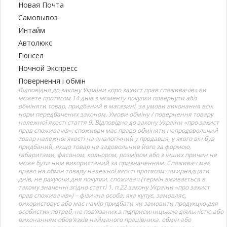
Новая Почта
Самовывоз
Интайм
Автолюкс
Гюнсел
Ночной Экспресс
Повернення і обмін
Відповідно до закону України «про захист прав споживачів» ви
можете протягом 14 днів з моменту покупки повернути або
обміняти товар, придбаний в магазині, за умови виконання всіх
норм передбачених законом. Умови обміну / повернення товару
належної якості стаття 9. Відповідно до закону України «про захист
прав споживачів»: споживач має право обміняти непродовольчий
товар належної якості на аналогічний у продавця, у якого він був
придбаний, якщо товар не задовольнив його за формою,
габаритами, фасоном, кольором, розміром або з інших причин не
може бути ним використаний за призначенням. Споживач має
право на обмін товару належної якості протягом чотирнадцяти
днів, не рахуючи дня покупки. споживач (термін вживається в
такому значенні згідно статті 1. п.22 закону України «про захист
прав споживачів») – фізична особа, яка купує, замовляє,
використовує або має намір придбати чи замовити продукцію для
особистих потреб, не пов’язаних з підприємницькою діяльністю або
виконанням обов’язків найманого працівника. обмін або