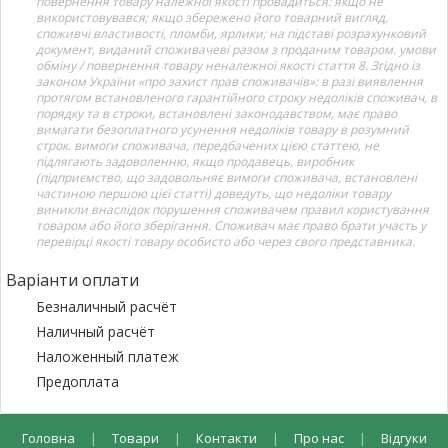
повернення товару належної якості провадиться: якщо не
використовувався; якщо збережено його товарний вигляд,
споживчі властивості, пломби, ярлики; на підставі розрахунковий
документ, виданий споживачеві разом з проданим товаром. умови
обміну / повернення товару неналежної якості стаття 8. Згідно із
законом України «про захист прав споживачів»: в разі виявлення
протягом встановленого гарантійного строку недоліків споживач, в
порядку та в строки, встановлені законодавством, має право
вимагати безоплатного усунення недоліків товару в розумний
строк. вимоги споживача, передбачених цією статтею, не
підлягають задоволенню, якщо продавець, виробник
(підприємство, що задовольняє вимоги споживача, встановлені
частиною першою цієї статті) доведуть, що недоліки товару
виникли внаслідок порушення споживачем правил користування
товаром або його зберігання. Споживач має право брати участь у
перевірці якості товару особисто або через свого представника.
Варіанти оплати
Безналичный расчёт
Наличный расчёт
Наложенный платеж
Предоплата
Головна
|
Товари
|
Контакти
|
Про нас
|
Відгуки