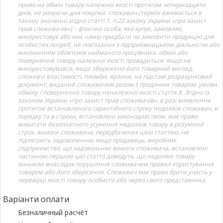
право на обмін товару належної якості протягом чотирнадцяти
днів, не рахуючи дня покупки. споживач (термін вживається в
такому значенні згідно статті 1. п.22 закону України «про захист
прав споживачів») – фізична особа, яка купує, замовляє,
використовує або має намір придбати чи замовити продукцію для
особистих потреб, не пов’язаних з підприємницькою діяльністю або
виконанням обов’язків найманого працівника. обмін або
повернення товару належної якості провадиться: якщо не
використовувався; якщо збережено його товарний вигляд,
споживчі властивості, пломби, ярлики; на підставі розрахунковий
документ, виданий споживачеві разом з проданим товаром. умови
обміну / повернення товару неналежної якості стаття 8. Згідно із
законом України «про захист прав споживачів»: в разі виявлення
протягом встановленого гарантійного строку недоліків споживач, в
порядку та в строки, встановлені законодавством, має право
вимагати безоплатного усунення недоліків товару в розумний
строк. вимоги споживача, передбачених цією статтею, не
підлягають задоволенню, якщо продавець, виробник
(підприємство, що задовольняє вимоги споживача, встановлені
частиною першою цієї статті) доведуть, що недоліки товару
виникли внаслідок порушення споживачем правил користування
товаром або його зберігання. Споживач має право брати участь у
перевірці якості товару особисто або через свого представника.
Варіанти оплати
Безналичный расчёт