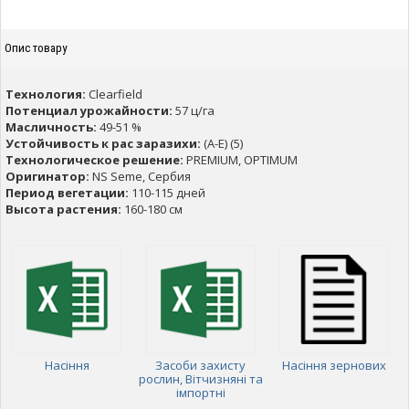
Опис товару
Технология:
Clearfield
Потенциал урожайности:
57 ц/га
Масличность:
49-51 %
Устойчивость к рас заразихи:
(A-Е) (5)
Технологическое решение:
PREMIUM, OPTIMUM
Оригинатор:
NS Seme, Сербия
Период вегетации:
110-115 дней
Высота растения:
160-180 см
Насіння
Засоби захисту
Насіння зернових
рослин, Вітчизняні та
імпортні