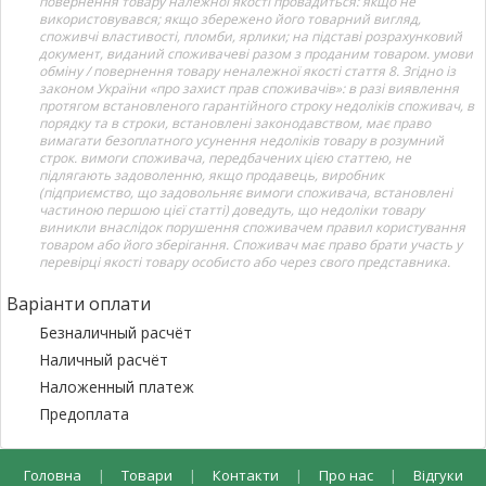
повернення товару належної якості провадиться: якщо не
використовувався; якщо збережено його товарний вигляд,
споживчі властивості, пломби, ярлики; на підставі розрахунковий
документ, виданий споживачеві разом з проданим товаром. умови
обміну / повернення товару неналежної якості стаття 8. Згідно із
законом України «про захист прав споживачів»: в разі виявлення
протягом встановленого гарантійного строку недоліків споживач, в
порядку та в строки, встановлені законодавством, має право
вимагати безоплатного усунення недоліків товару в розумний
строк. вимоги споживача, передбачених цією статтею, не
підлягають задоволенню, якщо продавець, виробник
(підприємство, що задовольняє вимоги споживача, встановлені
частиною першою цієї статті) доведуть, що недоліки товару
виникли внаслідок порушення споживачем правил користування
товаром або його зберігання. Споживач має право брати участь у
перевірці якості товару особисто або через свого представника.
Варіанти оплати
Безналичный расчёт
Наличный расчёт
Наложенный платеж
Предоплата
Головна
|
Товари
|
Контакти
|
Про нас
|
Відгуки