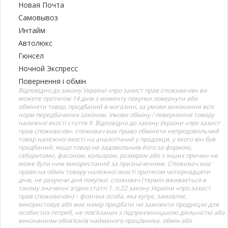
Новая Почта
Самовывоз
Интайм
Автолюкс
Гюнсел
Ночной Экспресс
Повернення і обмін
Відповідно до закону України «про захист прав споживачів» ви
можете протягом 14 днів з моменту покупки повернути або
обміняти товар, придбаний в магазині, за умови виконання всіх
норм передбачених законом. Умови обміну / повернення товару
належної якості стаття 9. Відповідно до закону України «про захист
прав споживачів»: споживач має право обміняти непродовольчий
товар належної якості на аналогічний у продавця, у якого він був
придбаний, якщо товар не задовольнив його за формою,
габаритами, фасоном, кольором, розміром або з інших причин не
може бути ним використаний за призначенням. Споживач має
право на обмін товару належної якості протягом чотирнадцяти
днів, не рахуючи дня покупки. споживач (термін вживається в
такому значенні згідно статті 1. п.22 закону України «про захист
прав споживачів») – фізична особа, яка купує, замовляє,
використовує або має намір придбати чи замовити продукцію для
особистих потреб, не пов’язаних з підприємницькою діяльністю або
виконанням обов’язків найманого працівника. обмін або