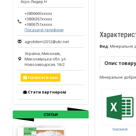
Агро-Лидер Н
+3806665xxxxx
+3806367xxxxx
+3806751xxxxx
Показати телефони
Характерис
agrolidern2012@ukr.net
Вид
:
Мінеральне 
Україна,
Миколаїв
,
Миколаївська обл.
ул.
Опис товар
Новозаводская, 16/2
Мінеральне добриво
Написати нам
Стати партнером
СТАТЬИ
Насіння