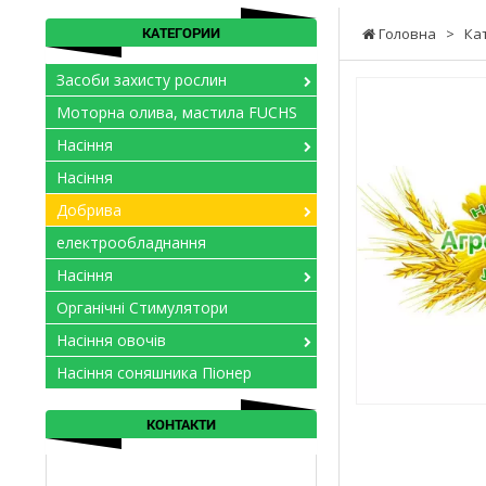
КАТЕГОРИИ
Головна
>
Ка
Засоби захисту рослин
Моторна олива, мастила FUCHS
Насіння
Насіння
Добрива
електрообладнання
Насіння
Органічні Стимулятори
Насіння овочів
Насіння соняшника Піонер
КОНТАКТИ