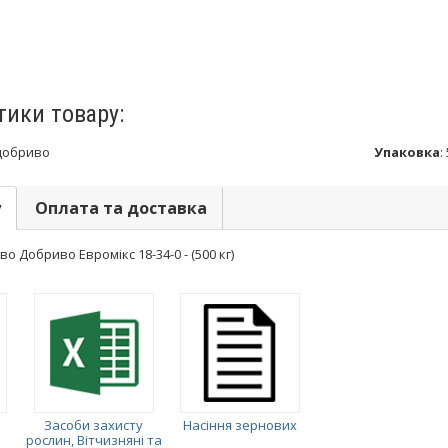
тики товару:
добриво
Упаковка
:
у
Оплата та доставка
 Добриво Евромікс 18-34-0 - (500 кг)
Засоби захисту
Насіння зернових
рослин, Вітчизняні та