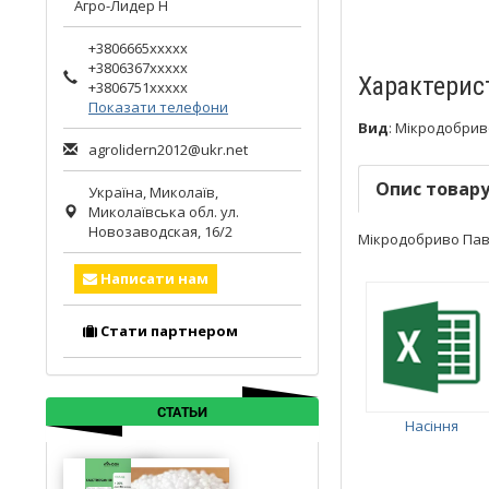
Агро-Лидер Н
+3806665xxxxx
+3806367xxxxx
Характерис
+3806751xxxxx
Показати телефони
Вид
:
Мікродобрив
agrolidern2012@ukr.net
Опис товар
Україна,
Миколаїв
,
Миколаївська обл.
ул.
Новозаводская, 16/2
Мікродобриво Павер
Написати нам
Стати партнером
СТАТЬИ
Насіння