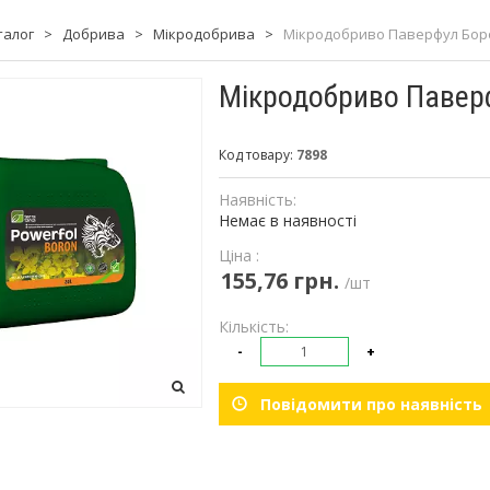
талог
>
Добрива
>
Мікродобрива
>
Мікродобриво Паверфул Борон 
Мікродобриво Паверфу
Код товару:
7898
Наявність:
Немає в наявності
Ціна :
155,76 грн.
/шт
Кількість:
-
+
Повідомити про наявність