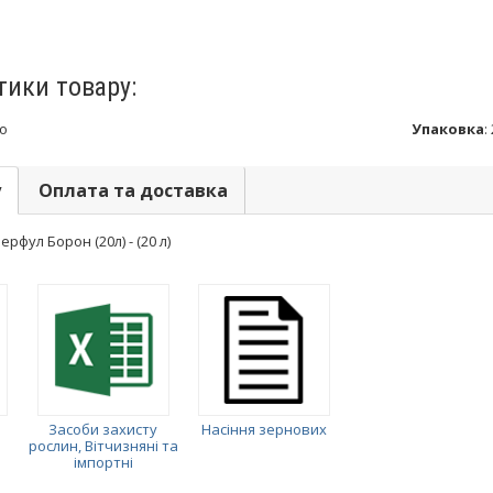
тики товару:
о
Упаковка
:
у
Оплата та доставка
фул Борон (20л) - (20 л)
Засоби захисту
Насіння зернових
рослин, Вітчизняні та
імпортні