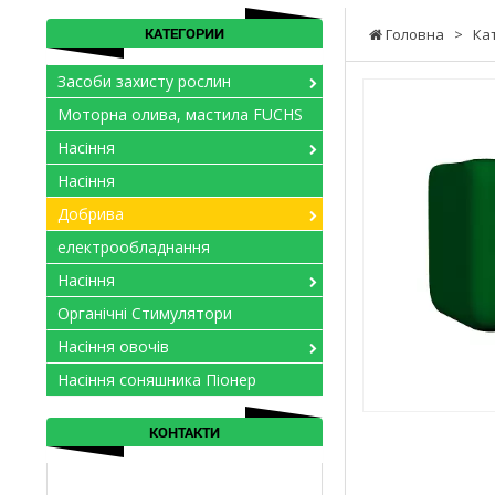
КАТЕГОРИИ
Головна
>
Ка
Засоби захисту рослин
Моторна олива, мастила FUCHS
Насіння
Насіння
Добрива
електрообладнання
Насіння
Органічні Стимулятори
Насіння овочів
Насіння соняшника Піонер
КОНТАКТИ