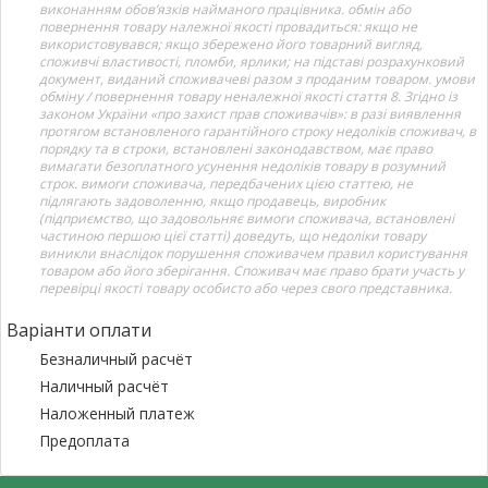
виконанням обов’язків найманого працівника. обмін або
повернення товару належної якості провадиться: якщо не
використовувався; якщо збережено його товарний вигляд,
споживчі властивості, пломби, ярлики; на підставі розрахунковий
документ, виданий споживачеві разом з проданим товаром. умови
обміну / повернення товару неналежної якості стаття 8. Згідно із
законом України «про захист прав споживачів»: в разі виявлення
протягом встановленого гарантійного строку недоліків споживач, в
порядку та в строки, встановлені законодавством, має право
вимагати безоплатного усунення недоліків товару в розумний
строк. вимоги споживача, передбачених цією статтею, не
підлягають задоволенню, якщо продавець, виробник
(підприємство, що задовольняє вимоги споживача, встановлені
частиною першою цієї статті) доведуть, що недоліки товару
виникли внаслідок порушення споживачем правил користування
товаром або його зберігання. Споживач має право брати участь у
перевірці якості товару особисто або через свого представника.
Варіанти оплати
Безналичный расчёт
Наличный расчёт
Наложенный платеж
Предоплата