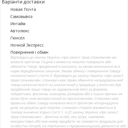
Варіанти доставки
Новая Почта
Самовывоз
Интайм
Автолюкс
Гюнсел
Ночной Экспресс
Повернення і обмін
Відповідно до закону України «про захист прав споживачів» ви
можете протягом 14 днів з моменту покупки повернути або
обміняти товар, придбаний в магазині, за умови виконання всіх
норм передбачених законом. Умови обміну / повернення товару
належної якості стаття 9. Відповідно до закону України «про захист
прав споживачів»: споживач має право обміняти непродовольчий
товар належної якості на аналогічний у продавця, у якого він був
придбаний, якщо товар не задовольнив його за формою,
габаритами, фасоном, кольором, розміром або з інших причин не
може бути ним використаний за призначенням. Споживач має
право на обмін товару належної якості протягом чотирнадцяти
днів, не рахуючи дня покупки. споживач (термін вживається в
такому значенні згідно статті 1. п.22 закону України «про захист
прав споживачів») – фізична особа, яка купує, замовляє,
використовує або має намір придбати чи замовити продукцію для
особистих потреб, не пов’язаних з підприємницькою діяльністю або