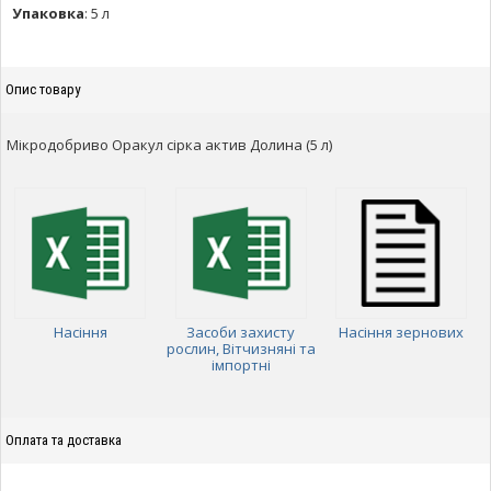
Упаковка
:
5 л
Опис товару
Мікродобриво Оракул сірка актив Долина (5 л)
Насіння
Засоби захисту
Насіння зернових
рослин, Вітчизняні та
імпортні
Оплата та доставка