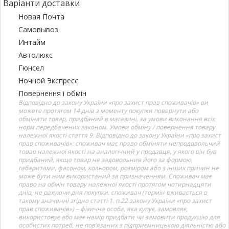
Варіанти доставки
Новая Почта
Самовывоз
Интайм
Автолюкс
Гюнсел
Ночной Экспресс
Повернення і обмін
Відповідно до закону України «про захист прав споживачів» ви
можете протягом 14 днів з моменту покупки повернути або
обміняти товар, придбаний в магазині, за умови виконання всіх
норм передбачених законом. Умови обміну / повернення товару
належної якості стаття 9. Відповідно до закону України «про захист
прав споживачів»: споживач має право обміняти непродовольчий
товар належної якості на аналогічний у продавця, у якого він був
придбаний, якщо товар не задовольнив його за формою,
габаритами, фасоном, кольором, розміром або з інших причин не
може бути ним використаний за призначенням. Споживач має
право на обмін товару належної якості протягом чотирнадцяти
днів, не рахуючи дня покупки. споживач (термін вживається в
такому значенні згідно статті 1. п.22 закону України «про захист
прав споживачів») – фізична особа, яка купує, замовляє,
використовує або має намір придбати чи замовити продукцію для
особистих потреб, не пов’язаних з підприємницькою діяльністю або