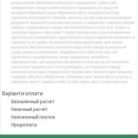
виконанням обов’язків найманого працівника. обмін або
повернення товару належної якості провадиться: якщо не
використовувався; якщо збережено його товарний вигляд,
споживчі властивості, пломби, ярлики; на підставі розрахунковий
документ, виданий споживачеві разом з проданим товаром. умови
обміну / повернення товару неналежної якості стаття 8. Згідно із
законом України «про захист прав споживачів»: в разі виявлення
протягом встановленого гарантійного строку недоліків споживач, в
порядку та в строки, встановлені законодавством, має право
вимагати безоплатного усунення недоліків товару в розумний
строк. вимоги споживача, передбачених цією статтею, не
підлягають задоволенню, якщо продавець, виробник
(підприємство, що задовольняє вимоги споживача, встановлені
частиною першою цієї статті) доведуть, що недоліки товару
виникли внаслідок порушення споживачем правил користування
товаром або його зберігання. Споживач має право брати участь у
перевірці якості товару особисто або через свого представника.
Варіанти оплати
Безналичный расчёт
Наличный расчёт
Наложенный платеж
Предоплата