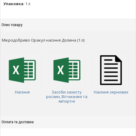
Упаковка
:
1 л
Опис товару
Мікродобриво Оракул насіння Долина (1 л)
Насіння
Засоби захисту
Насіння зернових
рослин, Вітчизняні та
імпортні
Оплата та доставка