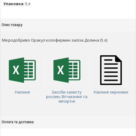
Упаковка
:
5 л
Опис товару
Мікродобриво Оракул колофермин заліза Долина (5 л)
Насіння
Засоби захисту
Насіння зернових
рослин, Вітчизняні та
імпортні
Оплата та доставка