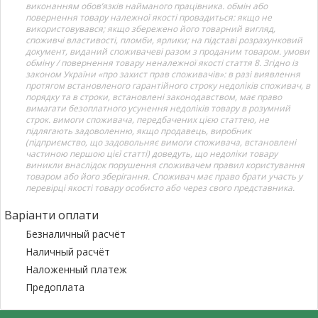
виконанням обов’язків найманого працівника. обмін або
повернення товару належної якості провадиться: якщо не
використовувався; якщо збережено його товарний вигляд,
споживчі властивості, пломби, ярлики; на підставі розрахунковий
документ, виданий споживачеві разом з проданим товаром. умови
обміну / повернення товару неналежної якості стаття 8. Згідно із
законом України «про захист прав споживачів»: в разі виявлення
протягом встановленого гарантійного строку недоліків споживач, в
порядку та в строки, встановлені законодавством, має право
вимагати безоплатного усунення недоліків товару в розумний
строк. вимоги споживача, передбачених цією статтею, не
підлягають задоволенню, якщо продавець, виробник
(підприємство, що задовольняє вимоги споживача, встановлені
частиною першою цієї статті) доведуть, що недоліки товару
виникли внаслідок порушення споживачем правил користування
товаром або його зберігання. Споживач має право брати участь у
перевірці якості товару особисто або через свого представника.
Варіанти оплати
Безналичный расчёт
Наличный расчёт
Наложенный платеж
Предоплата