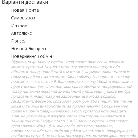
Варіанти доставки
Новая Почта
Самовывоз
Интайм
Автолюкс
Гюнсел
Ночной Экспресс
Повернення і обмін
Відповідно до закону України «про захист прав споживачів» ви
можете протягом 14 днів з моменту покупки повернути або
обміняти товар, придбаний в магазині, за умови виконання всіх
норм передбачених законом. Умови обміну / повернення товару
належної якості стаття 9. Відповідно до закону України «про захист
прав споживачів»: споживач має право обміняти непродовольчий
товар належної якості на аналогічний у продавця, у якого він був
придбаний, якщо товар не задовольнив його за формою,
габаритами, фасоном, кольором, розміром або з інших причин не
може бути ним використаний за призначенням. Споживач має
право на обмін товару належної якості протягом чотирнадцяти
днів, не рахуючи дня покупки. споживач (термін вживається в
такому значенні згідно статті 1. п.22 закону України «про захист
прав споживачів») – фізична особа, яка купує, замовляє,
використовує або має намір придбати чи замовити продукцію для
особистих потреб, не пов’язаних з підприємницькою діяльністю або