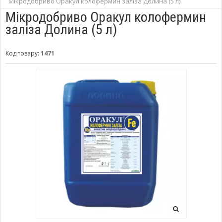
Мікродобриво Оракул колофермин заліза Долина (5 л)
Мікродобриво Оракул колофермин
заліза Долина (5 л)
Код товару:
1471