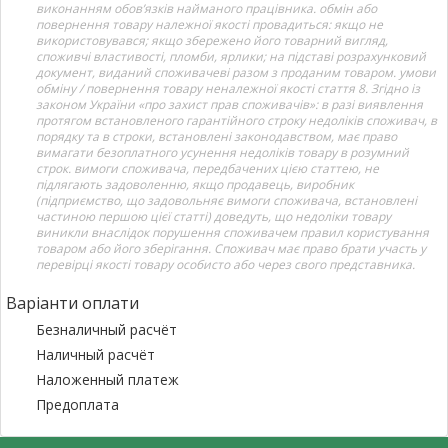
виконанням обов’язків найманого працівника. обмін або
повернення товару належної якості провадиться: якщо не
використовувався; якщо збережено його товарний вигляд,
споживчі властивості, пломби, ярлики; на підставі розрахунковий
документ, виданий споживачеві разом з проданим товаром. умови
обміну / повернення товару неналежної якості стаття 8. Згідно із
законом України «про захист прав споживачів»: в разі виявлення
протягом встановленого гарантійного строку недоліків споживач, в
порядку та в строки, встановлені законодавством, має право
вимагати безоплатного усунення недоліків товару в розумний
строк. вимоги споживача, передбачених цією статтею, не
підлягають задоволенню, якщо продавець, виробник
(підприємство, що задовольняє вимоги споживача, встановлені
частиною першою цієї статті) доведуть, що недоліки товару
виникли внаслідок порушення споживачем правил користування
товаром або його зберігання. Споживач має право брати участь у
перевірці якості товару особисто або через свого представника.
Варіанти оплати
Безналичный расчёт
Наличный расчёт
Наложенный платеж
Предоплата