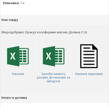
Упаковка
:
1 л
Опис товару
Мікродобриво Оракул колофермин магнію Долина (1 л)
Насіння
Засоби захисту
Насіння зернових
рослин, Вітчизняні та
імпортні
Оплата та доставка