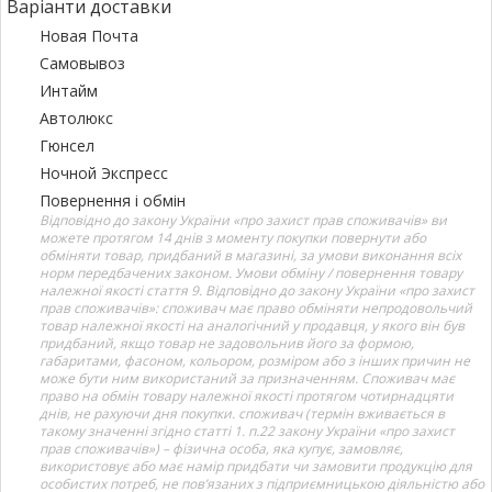
Варіанти доставки
Новая Почта
Самовывоз
Интайм
Автолюкс
Гюнсел
Ночной Экспресс
Повернення і обмін
Відповідно до закону України «про захист прав споживачів» ви
можете протягом 14 днів з моменту покупки повернути або
обміняти товар, придбаний в магазині, за умови виконання всіх
норм передбачених законом. Умови обміну / повернення товару
належної якості стаття 9. Відповідно до закону України «про захист
прав споживачів»: споживач має право обміняти непродовольчий
товар належної якості на аналогічний у продавця, у якого він був
придбаний, якщо товар не задовольнив його за формою,
габаритами, фасоном, кольором, розміром або з інших причин не
може бути ним використаний за призначенням. Споживач має
право на обмін товару належної якості протягом чотирнадцяти
днів, не рахуючи дня покупки. споживач (термін вживається в
такому значенні згідно статті 1. п.22 закону України «про захист
прав споживачів») – фізична особа, яка купує, замовляє,
використовує або має намір придбати чи замовити продукцію для
особистих потреб, не пов’язаних з підприємницькою діяльністю або