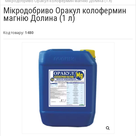
Мікродобриво Оракул колофермин магнію Долина (1 л)
Мікродобриво Оракул колофермин
магнію Долина (1 л)
Код товару:
1480