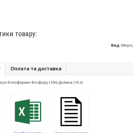
тики товару:
Вид
:
Мікро
у
Оплата та доставка
ул Колофермін Фосфору (10л) Долина (10 л)