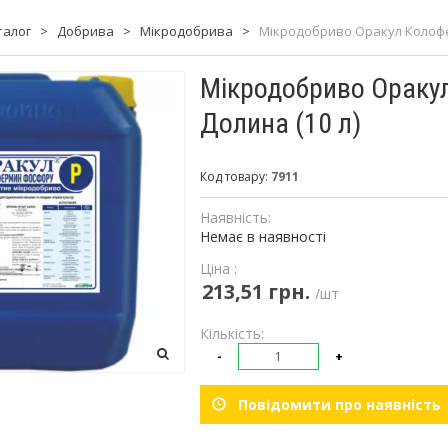
талог
>
Добрива
>
Мікродобрива
>
Мікродобриво Оракул Колофер
Мікродобриво Оракул
Долина (10 л)
Код товару:
7911
Наявність:
Немає в наявності
Ціна :
213,51 грн.
/шт
Кількість:
-
+
Повідомити про наявність