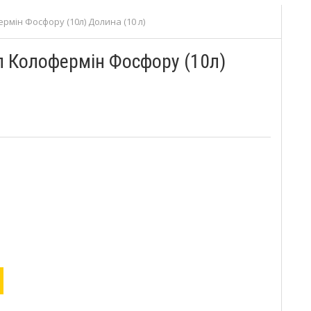
мін Фосфору (10л) Долина (10 л)
 Колофермін Фосфору (10л)