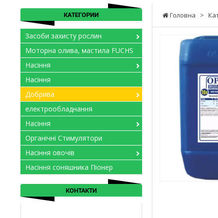
КАТЕГОРИИ
Головна
>
Ка
Засоби захисту рослин
Моторна олива, мастила FUCHS
Насіння
Насіння
Добрива
електрообладнання
Насіння
Органічні Стимулятори
Насіння овочів
Насіння соняшника Піонер
КОНТАКТИ