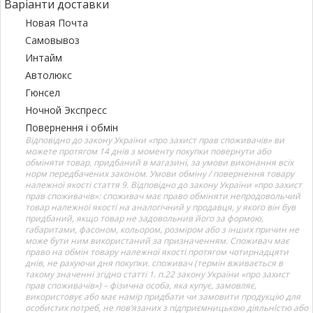
Варіанти доставки
Новая Почта
Самовывоз
Интайм
Автолюкс
Гюнсел
Ночной Экспресс
Повернення і обмін
Відповідно до закону України «про захист прав споживачів» ви
можете протягом 14 днів з моменту покупки повернути або
обміняти товар, придбаний в магазині, за умови виконання всіх
норм передбачених законом. Умови обміну / повернення товару
належної якості стаття 9. Відповідно до закону України «про захист
прав споживачів»: споживач має право обміняти непродовольчий
товар належної якості на аналогічний у продавця, у якого він був
придбаний, якщо товар не задовольнив його за формою,
габаритами, фасоном, кольором, розміром або з інших причин не
може бути ним використаний за призначенням. Споживач має
право на обмін товару належної якості протягом чотирнадцяти
днів, не рахуючи дня покупки. споживач (термін вживається в
такому значенні згідно статті 1. п.22 закону України «про захист
прав споживачів») – фізична особа, яка купує, замовляє,
використовує або має намір придбати чи замовити продукцію для
особистих потреб, не пов’язаних з підприємницькою діяльністю або