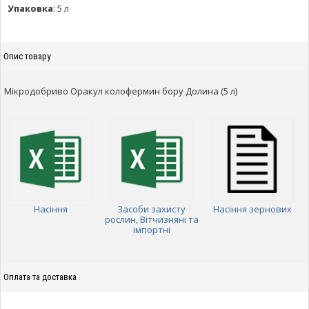
Упаковка
:
5 л
Опис товару
Мікродобриво Оракул колофермин бору Долина (5 л)
Насіння
Засоби захисту
Насіння зернових
рослин, Вітчизняні та
імпортні
Оплата та доставка