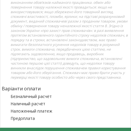
виконанням обов’язків найманого працівника. обмін або
повернення товару належної якості провадиться: якщо не
використовувався; якщо збережено його товарний вигляд,
споживчі властивості, пломби, ярлики; на підставі розрахунковий
документ, виданий споживачеві разом з проданим товаром. умови
обміну / повернення товару неналежної якості стаття 8. Згідно із
законом України «про захист прав споживачів»: в разі виявлення
протягом встановленого гарантійного строку недоліків споживач, в
порядку та в строки, встановлені законодавством, має право
вимагати безоплатного усунення недоліків товару в розумний
строк. вимоги споживача, передбачених цією статтею, не
підлягають задоволенню, якщо продавець, виробник
(підприємство, що задовольняє вимоги споживача, встановлені
частиною першою цієї статті) доведуть, що недоліки товару
виникли внаслідок порушення споживачем правил користування
товаром або його зберігання. Споживач має право брати участь у
перевірці якості товару особисто або через свого представника.
Варіанти оплати
Безналичный расчёт
Наличный расчёт
Наложенный платеж
Предоплата