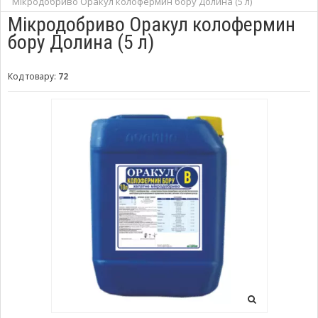
Мікродобриво Оракул колофермин бору Долина (5 л)
Мікродобриво Оракул колофермин
бору Долина (5 л)
Код товару:
72