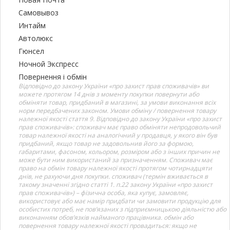
Самовывоз
Интайм
Автолюкс
Гюнсел
Ночной Экспресс
Повернення і обмін
Відповідно до закону України «про захист прав споживачів» ви
можете протягом 14 днів з моменту покупки повернути або
обміняти товар, придбаний в магазині, за умови виконання всіх
норм передбачених законом. Умови обміну / повернення товару
належної якості стаття 9. Відповідно до закону України «про захист
прав споживачів»: споживач має право обміняти непродовольчий
товар належної якості на аналогічний у продавця, у якого він був
придбаний, якщо товар не задовольнив його за формою,
габаритами, фасоном, кольором, розміром або з інших причин не
може бути ним використаний за призначенням. Споживач має
право на обмін товару належної якості протягом чотирнадцяти
днів, не рахуючи дня покупки. споживач (термін вживається в
такому значенні згідно статті 1. п.22 закону України «про захист
прав споживачів») – фізична особа, яка купує, замовляє,
використовує або має намір придбати чи замовити продукцію для
особистих потреб, не пов’язаних з підприємницькою діяльністю або
виконанням обов’язків найманого працівника. обмін або
повернення товару належної якості провадиться: якщо не