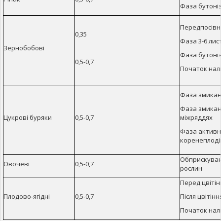
Фаза бутоніз
Передпосівн
0,35
Фаза 3-6 лис
Зернобобові
Фаза бутоніз
0,5-0,7
Початок нал
Фаза змикан
Фаза змикан
Цукрові буряки
0,5-0,7
міжряддях
Фаза активн
коренеплоді
Обприскува
Овочеві
0,5-0,7
рослин
Перед цвіті
Плодово-ягідні
0,5-0,7
Після цвітінн
Початок нал