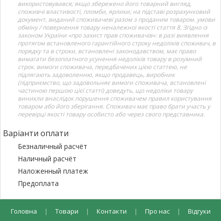
використовувався; якщо збережено його товарний вигляд,
споживчі властивості, пломби, ярлики; на підставі розрахунковий
документ, виданий споживачеві разом з проданим товаром. умови
обміну / повернення товару неналежної якості стаття 8. Згідно із
законом України «про захист прав споживачів»: в разі виявлення
протягом встановленого гарантійного строку недоліків споживач, в
порядку та в строки, встановлені законодавством, має право
вимагати безоплатного усунення недоліків товару в розумний
строк. вимоги споживача, передбачених цією статтею, не
підлягають задоволенню, якщо продавець, виробник
(підприємство, що задовольняє вимоги споживача, встановлені
частиною першою цієї статті) доведуть, що недоліки товару
виникли внаслідок порушення споживачем правил користування
товаром або його зберігання. Споживач має право брати участь у
перевірці якості товару особисто або через свого представника.
Варіанти оплати
Безналичный расчёт
Наличный расчёт
Наложенный платеж
Предоплата
Головна
|
Товари
|
Контакти
|
Про нас
|
Відгуки