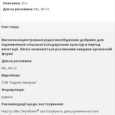
Упаковка
:
20 л
Діюча речовина
:
Mo, 40 г/л
Опис товару
Висококонцентроване рідке молібденове добриво для
підживлення сільськогосподарських культур в період
вегетації. Легко засвоюється рослинами завдяки органічній
формі.
Діюча речовина:
Mo, 40 г/л
Виробник:
ТОВ "Харків Хімпром"
Формуляція:
рідина
Рекомендації щодо застосування
®
Нертус Мікс Моліблен
застосовують для усунення нестачі