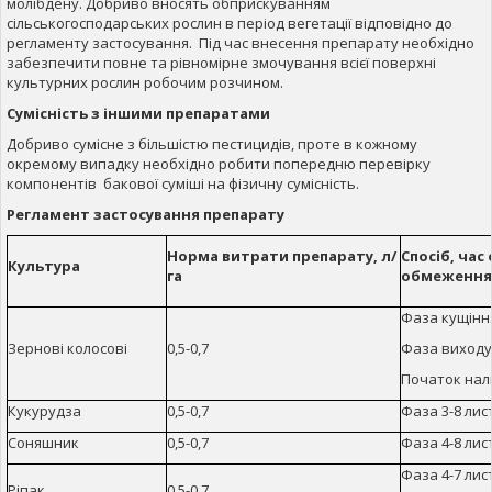
молібдену. Добриво вносять обприскуванням
сільськогосподарських рослин в період вегетації відповідно до
регламенту застосування. Під час внесення препарату необхідно
забезпечити повне та рівномірне змочування всієї поверхні
культурних рослин робочим розчином.
Сумісність з іншими препаратами
Добриво сумісне з більшістю пестицидів, проте в кожному
окремому випадку необхідно робити попередню перевірку
компонентів бакової суміші на фізичну сумісність.
Регламент застосування препарату
Норма витрати препарату, л/
Спосіб, час
Культура
га
обмеження
Фаза кущінн
Зернові колосові
0,5-0,7
Фаза виходу
Початок нал
Кукурудза
0,5-0,7
Фаза 3-8 лис
Соняшник
0,5-0,7
Фаза 4-8 лис
Фаза 4-7 лис
Ріпак
0,5-0,7