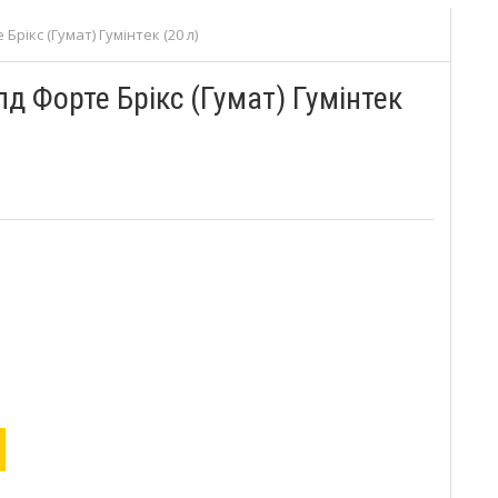
рікс (Гумат) Гумінтек (20 л)
д Форте Брікс (Гумат) Гумінтек