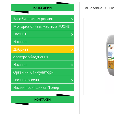
КАТЕГОРИИ
Головна
>
Ка
Засоби захисту рослин
Моторна олива, мастила FUCHS
Насіння
Насіння
Добрива
електрообладнання
Насіння
Органічні Стимулятори
Насіння овочів
Насіння соняшника Піонер
КОНТАКТИ