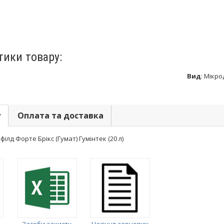
тики товару:
Вид
:
Мікро
у
Оплата та доставка
ілд Форте Брікс (Гумат) Гумінтек (20 л)