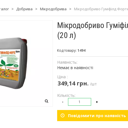
талог
>
Добрива
>
Мікродобрива
>
Мікродобриво Гуміфілд Форте Б
Мікродобриво Гуміфіл
(20 л)
Код товару:
1494
Наявність:
Немає в наявності
Ціна :
349,14 грн.
/шт
Кількість:
-
+
Повідомити про наявність