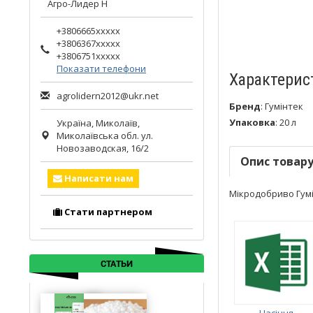
Агро-Лидер Н
+3806665xxxxx
+3806367xxxxx
+3806751xxxxx
Показати телефони
Характерис
agrolidern2012@ukr.net
Бренд
:
Гумінтек
Упаковка
:
20 л
Україна,
Миколаїв
,
Миколаївська обл.
ул.
Новозаводская, 16/2
Опис товар
Написати нам
Мікродобриво Гуміф
Стати партнером
СТАТЬИ