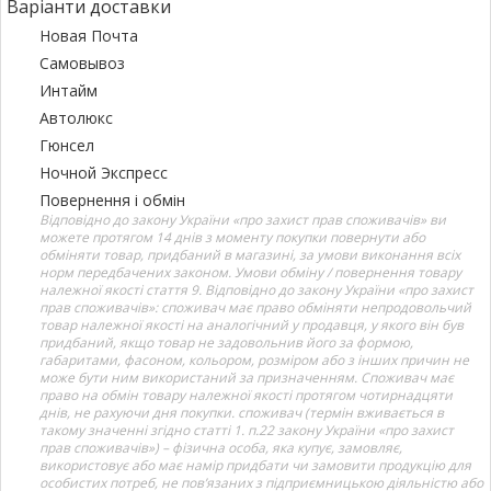
Варіанти доставки
Новая Почта
Самовывоз
Интайм
Автолюкс
Гюнсел
Ночной Экспресс
Повернення і обмін
Відповідно до закону України «про захист прав споживачів» ви
можете протягом 14 днів з моменту покупки повернути або
обміняти товар, придбаний в магазині, за умови виконання всіх
норм передбачених законом. Умови обміну / повернення товару
належної якості стаття 9. Відповідно до закону України «про захист
прав споживачів»: споживач має право обміняти непродовольчий
товар належної якості на аналогічний у продавця, у якого він був
придбаний, якщо товар не задовольнив його за формою,
габаритами, фасоном, кольором, розміром або з інших причин не
може бути ним використаний за призначенням. Споживач має
право на обмін товару належної якості протягом чотирнадцяти
днів, не рахуючи дня покупки. споживач (термін вживається в
такому значенні згідно статті 1. п.22 закону України «про захист
прав споживачів») – фізична особа, яка купує, замовляє,
використовує або має намір придбати чи замовити продукцію для
особистих потреб, не пов’язаних з підприємницькою діяльністю або