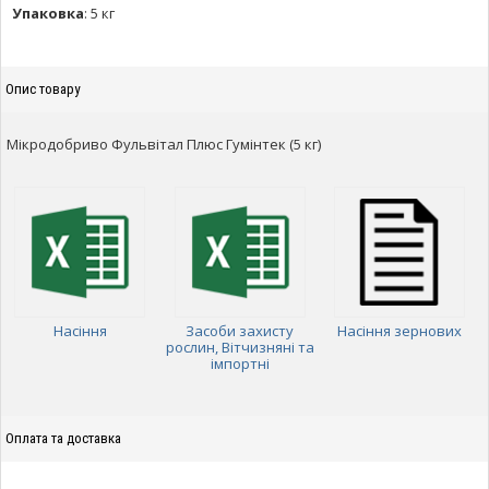
Упаковка
:
5 кг
Опис товару
Мікродобриво Фульвітал Плюс Гумінтек (5 кг)
Насіння
Засоби захисту
Насіння зернових
рослин, Вітчизняні та
імпортні
Оплата та доставка