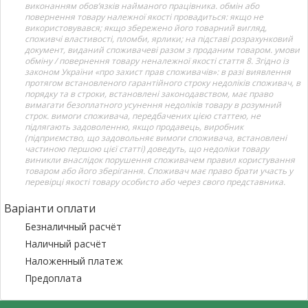
виконанням обов’язків найманого працівника. обмін або
повернення товару належної якості провадиться: якщо не
використовувався; якщо збережено його товарний вигляд,
споживчі властивості, пломби, ярлики; на підставі розрахунковий
документ, виданий споживачеві разом з проданим товаром. умови
обміну / повернення товару неналежної якості стаття 8. Згідно із
законом України «про захист прав споживачів»: в разі виявлення
протягом встановленого гарантійного строку недоліків споживач, в
порядку та в строки, встановлені законодавством, має право
вимагати безоплатного усунення недоліків товару в розумний
строк. вимоги споживача, передбачених цією статтею, не
підлягають задоволенню, якщо продавець, виробник
(підприємство, що задовольняє вимоги споживача, встановлені
частиною першою цієї статті) доведуть, що недоліки товару
виникли внаслідок порушення споживачем правил користування
товаром або його зберігання. Споживач має право брати участь у
перевірці якості товару особисто або через свого представника.
Варіанти оплати
Безналичный расчёт
Наличный расчёт
Наложенный платеж
Предоплата