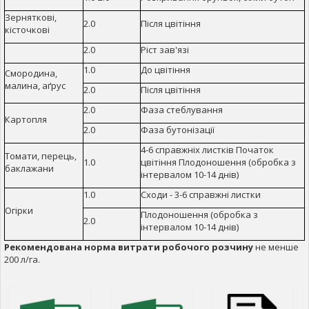
Зерняткові,
2.0
Після цвітіння
кісточкові
2.0
Ріст зав'язі
1.0
До цвітіння
Смородина,
малина, аґрус
2.0
Після цвітіння
2.0
Фаза стеблування
Картопля
2.0
Фаза бутонізації
4-6 справжніх листків Початок
Томати, перець,
1.0
цвітіння Плодоношення (обробка з
баклажани
інтервалом 10-14 днів)
1.0
Сходи - 3-6 справжні листки
Огірки
Плодоношення (обробка з
2.0
інтервалом 10-14 днів)
Рекомендована норма витрати робочого розчину
не менше
200 л/га.