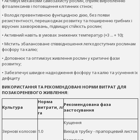
• Активує механізми самозахисту рослин, сприяє виробленню
фітоалексинів і потовщення клітинних стінок;
• Володіє превентивною фунгіцидною дією, без появи
резистентності, перешкоджає розвитку та поширенню грибних і
вірусних захворювань, підвищує стійкість рослин;
• Активний навіть в умовах знижених температур (+3 ... + 10);
• Містить збалансоване співвідношення легкодоступних рослинам
фосфору та калію;
• Доповнює та оптимізує живлення рослин у критичні фази
розвитку;
• Забезпечує швидке надходження фосфору та калію та усунення їх
дефіциту
ВИКОРИСТАННЯ ТА РЕКОМЕНДОВАНІ НОРМИ ВИТРАТ ДЛЯ
ПОЗАКОРЕНЕВОГО ЖИВЛЕННЯ:
Норма
Рекомендована фаза
Культура
витрати, л/
застосування
га
Кущення
Зернові колосові
1.0
Вихід в трубку - прапорцевий листок