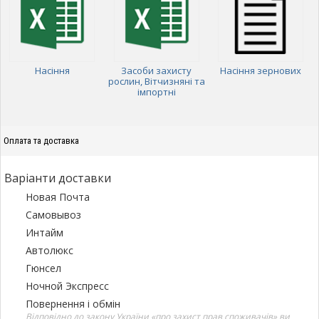
Насіння
Засоби захисту
Насіння зернових
рослин, Вітчизняні та
імпортні
Оплата та доставка
Варіанти доставки
Новая Почта
Самовывоз
Интайм
Автолюкс
Гюнсел
Ночной Экспресс
Повернення і обмін
Відповідно до закону України «про захист прав споживачів» ви