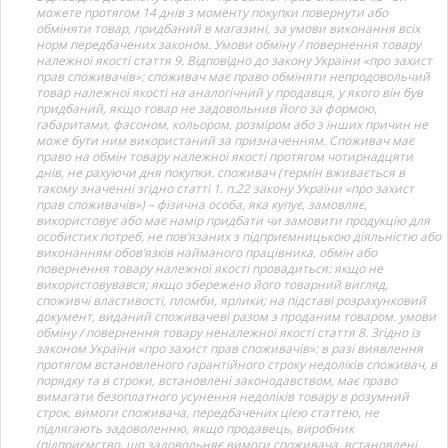
можете протягом 14 днів з моменту покупки повернути або
обміняти товар, придбаний в магазині, за умови виконання всіх
норм передбачених законом. Умови обміну / повернення товару
належної якості стаття 9. Відповідно до закону України «про захист
прав споживачів»: споживач має право обміняти непродовольчий
товар належної якості на аналогічний у продавця, у якого він був
придбаний, якщо товар не задовольнив його за формою,
габаритами, фасоном, кольором, розміром або з інших причин не
може бути ним використаний за призначенням. Споживач має
право на обмін товару належної якості протягом чотирнадцяти
днів, не рахуючи дня покупки. споживач (термін вживається в
такому значенні згідно статті 1. п.22 закону України «про захист
прав споживачів») – фізична особа, яка купує, замовляє,
використовує або має намір придбати чи замовити продукцію для
особистих потреб, не пов’язаних з підприємницькою діяльністю або
виконанням обов’язків найманого працівника. обмін або
повернення товару належної якості провадиться: якщо не
використовувався; якщо збережено його товарний вигляд,
споживчі властивості, пломби, ярлики; на підставі розрахунковий
документ, виданий споживачеві разом з проданим товаром. умови
обміну / повернення товару неналежної якості стаття 8. Згідно із
законом України «про захист прав споживачів»: в разі виявлення
протягом встановленого гарантійного строку недоліків споживач, в
порядку та в строки, встановлені законодавством, має право
вимагати безоплатного усунення недоліків товару в розумний
строк. вимоги споживача, передбачених цією статтею, не
підлягають задоволенню, якщо продавець, виробник
(підприємство, що задовольняє вимоги споживача, встановлені