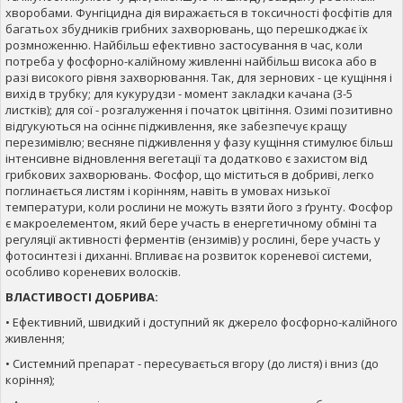
хворобами. Фунгіцидна дія виражається в токсичності фосфітів для
багатьох збудників грибних захворювань, що перешкоджає їх
розмноженню. Найбільш ефективно застосування в час, коли
потреба у фосфорно-калійному живленні найбільш висока або в
разі високого рівня захворювання. Так, для зернових - це кущіння і
вихід в трубку; для кукурудзи - момент закладки качана (3-5
листків); для сої - розгалуження і початок цвітіння. Озимі позитивно
відгукуються на осіннє підживлення, яке забезпечує кращу
перезимівлю; весняне підживлення у фазу кущіння стимулює більш
інтенсивне відновлення вегетації та додатково є захистом від
грибкових захворювань. Фосфор, що міститься в добриві, легко
поглинається листям і корінням, навіть в умовах низької
температури, коли рослини не можуть взяти його з ґрунту. Фосфор
є макроелементом, який бере участь в енергетичному обміні та
регуляції активності ферментів (ензимів) у рослині, бере участь у
фотосинтезі і диханні. Впливає на розвиток кореневої системи,
особливо кореневих волосків.
ВЛАСТИВОСТІ ДОБРИВА:
• Ефективний, швидкий і доступний як джерело фосфорно-калійного
живлення;
• Системний препарат - пересувається вгору (до листя) і вниз (до
коріння);