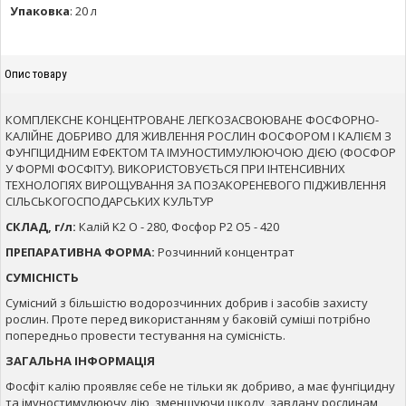
Упаковка
:
20 л
Опис товару
КОМПЛЕКСНЕ КОНЦЕНТРОВАНЕ ЛЕГКОЗАСВОЮВАНЕ ФОСФОРНО-
КАЛІЙНЕ ДОБРИВО ДЛЯ ЖИВЛЕННЯ РОСЛИН ФОСФОРОМ І КАЛІЄМ З
ФУНГІЦИДНИМ ЕФЕКТОМ ТА ІМУНОСТИМУЛЮЮЧОЮ ДІЄЮ (ФОСФОР
У ФОРМІ ФОСФІТУ). ВИКОРИСТОВУЄТЬСЯ ПРИ ІНТЕНСИВНИХ
ТЕХНОЛОГІЯХ ВИРОЩУВАННЯ ЗА ПОЗАКОРЕНЕВОГО ПІДЖИВЛЕННЯ
СІЛЬСЬКОГОСПОДАРСЬКИХ КУЛЬТУР
СКЛАД, г/л:
Калій K2 O - 280, Фосфор Р2 О5 - 420
ПРЕПАРАТИВНА ФОРМА:
Розчинний концентрат
СУМІСНІСТЬ
Сумісний з більшістю водорозчинних добрив і засобів захисту
рослин. Проте перед використанням у баковій суміші потрібно
попередньо провести тестування на сумісність.
ЗАГАЛЬНА ІНФОРМАЦІЯ
Фосфіт калію проявляє себе не тільки як добриво, а має фунгіцидну
та імуностимулюючу дію, зменшуючи шкоду, завдану рослинам