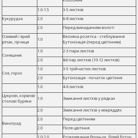
Колосіння
1.0-1.5
3-5 листків
Кукурудза
2.0
6-8 листків
2.0
Перед викиданням волоті
Озимий і ярий
Весняна розетка - стеблування
1.0
ріпак, гірчиця
Бутонізація (перед цвітінням)
1.0
2-3 пари листків
Соняшник
2.0
&6 пар листків (10-12 листків)
1.0
3-5 трійчастих листків
Соя, горох
2.0
Бутонізація - початок цвітіння
1.0
4-6 листків
Цукрові, кормові
1.0
Змикання листків у рядках
столові буряки
2.0
Змикання листків у міжряддях
2.0
Перед цвітінням
Виноград
2.0
Після цвітіння
1.0-2.0
Розкривання бруньок, білий бутон