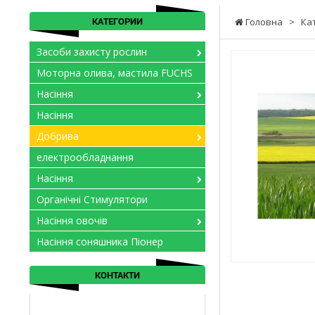
КАТЕГОРИИ
Головна
>
Ка
Засоби захисту рослин
Моторна олива, мастила FUCHS
Насіння
Насіння
Добрива
електрообладнання
Насіння
Органічні Стимулятори
Насіння овочів
Насіння соняшника Піонер
КОНТАКТИ