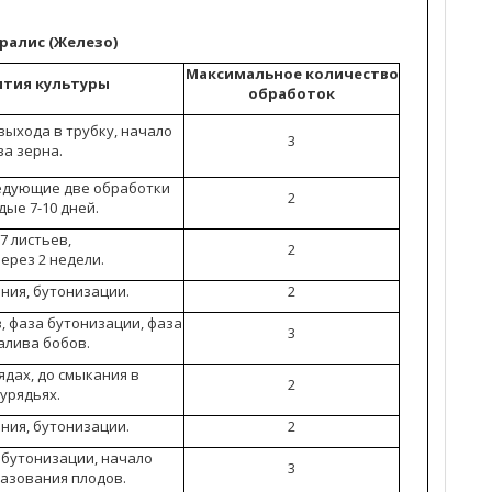
ралис (Железо)
Максимальное количество
ития культуры
обработок
выхода в трубку, начало
3
а зерна.
ледующие две обработки
2
дые 7-10 дней.
-7 листьев,
2
ерез 2 недели.
ния, бутонизации.
2
в, фаза бутонизации, фаза
3
алива бобов.
ядах, до смыкания в
2
урядьях.
ния, бутонизации.
2
 бутонизации, начало
3
азования плодов.