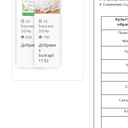
Снижению со
Культ
28
26
обра
березня
березня
2024р.
2024р.
Пшен
836
795
яр
Добрива
Добрива
з
П
Болгарії
11:52
К
С
Саха
К