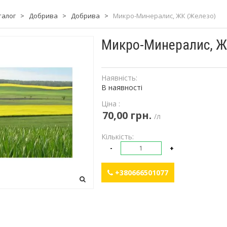
талог
>
Добрива
>
Добрива
>
Микро-Минералис, ЖК (Железо)
Микро-Минералис, Ж
Наявність:
В наявності
Ціна :
70,00 грн.
/л
Кількість:
-
+
+380666501077