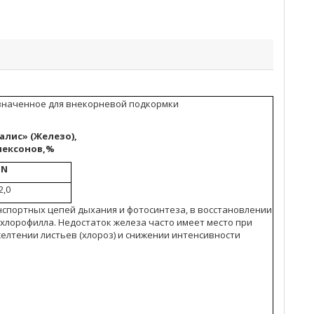
значенное для внекорневой подкормки
лис» (Железо),
лексонов,%
N
2,0
спортных цепей дыхания и фотосинтеза, в восстановлении
хлорофилла. Недостаток железа часто имеет место при
елтении листьев (хлороз) и снижении интенсивности