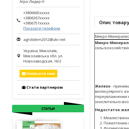
Агро-Лидер Н
+3806665xxxxx
+3806367xxxxx
Опис товар
+3806751xxxxx
Показати телефони
Микро-Минералис,
agrolidern2012@ukr.net
Микро-Минерали
сельскохозяйстве
Україна,
Миколаїв
,
Миколаївська обл.
ул.
Новозаводская, 16/2
Написати нам
Железо
- приним
Стати партнером
молекулярного аз
переувлажнении н
окислительно-вос
СТАТЬИ
Недостаток жел
Межлиственно
Пожелтению в
Формировани