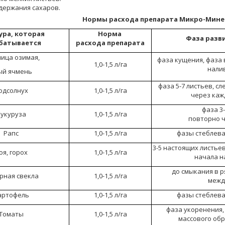
держания сахаров.
Нормы расхода препарата Микро-Мине
ура, которая
Норма
Фаза разв
батывается
расхода препарата
ица озимая,
фаза кущения, фаза 
1,0-1,5 л/га
налив
ый ячмень
фаза 5-7 листьев, с
одсолнух
1,0-1,5 л/га
через каж
фаза 3
укуруза
1,0-1,5 л/га
повторно ч
Рапс
1,0-1,5 л/га
фазы стеблева
3-5 настоящих листье
оя, горох
1,0-1,5 л/га
начала н
до смыкания в р
рная свекла
1,0-1,5 л/га
межд
артофель
1,0-1,5 л/га
фазы стеблева
фаза укоренения,
Томаты
1,0-1,5 л/га
массового обр