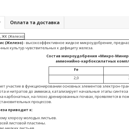
у
Оплата та доставка
 ЖК (Железо)
с (Железо)
- высокоэффективное жидкое микроудобрение, предна
нных культур чувствительных к дефициту железа.
Состав микроудобрения «Микро-Минера
аммонийно-карбоксилатных комп
Fe
2,0
ает участие в функционировании основных элементов электрон-тран
ота и нитратов до аммиака, катализирует начальные этапы синтеза 
а карбонатных, на плохо дренированных почвах, проявляется в пож
становительных процессов.
еза приводит к:
му хлорозу молодых листьев.
сей листовой пластины.
ю мелких листьев.