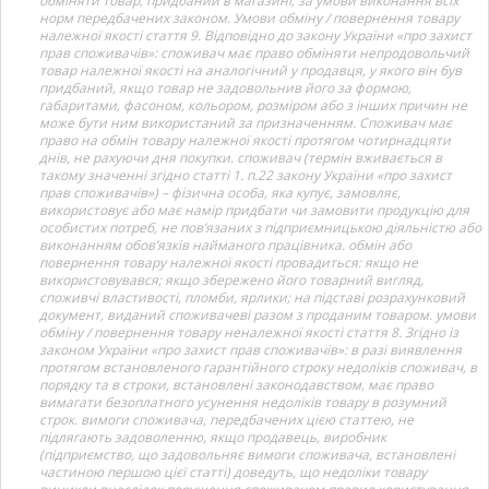
обміняти товар, придбаний в магазині, за умови виконання всіх
норм передбачених законом. Умови обміну / повернення товару
належної якості стаття 9. Відповідно до закону України «про захист
прав споживачів»: споживач має право обміняти непродовольчий
товар належної якості на аналогічний у продавця, у якого він був
придбаний, якщо товар не задовольнив його за формою,
габаритами, фасоном, кольором, розміром або з інших причин не
може бути ним використаний за призначенням. Споживач має
право на обмін товару належної якості протягом чотирнадцяти
днів, не рахуючи дня покупки. споживач (термін вживається в
такому значенні згідно статті 1. п.22 закону України «про захист
прав споживачів») – фізична особа, яка купує, замовляє,
використовує або має намір придбати чи замовити продукцію для
особистих потреб, не пов’язаних з підприємницькою діяльністю або
виконанням обов’язків найманого працівника. обмін або
повернення товару належної якості провадиться: якщо не
використовувався; якщо збережено його товарний вигляд,
споживчі властивості, пломби, ярлики; на підставі розрахунковий
документ, виданий споживачеві разом з проданим товаром. умови
обміну / повернення товару неналежної якості стаття 8. Згідно із
законом України «про захист прав споживачів»: в разі виявлення
протягом встановленого гарантійного строку недоліків споживач, в
порядку та в строки, встановлені законодавством, має право
вимагати безоплатного усунення недоліків товару в розумний
строк. вимоги споживача, передбачених цією статтею, не
підлягають задоволенню, якщо продавець, виробник
(підприємство, що задовольняє вимоги споживача, встановлені
частиною першою цієї статті) доведуть, що недоліки товару