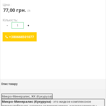
Ціна :
77,00 грн.
/л
Кількість:
-
+
+380666501077
Опис товару
Микро-Минералис, ЖК (Кукуруза)
Микро-Минералис (Кукуруза)
- это жидкое комплексное
микроудобрение, которое содержит микро- и макроэлементы,