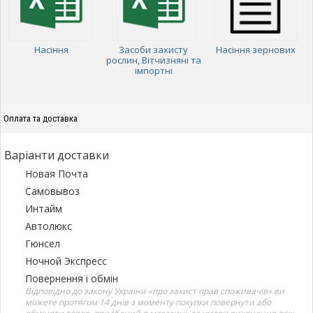
Насіння
Засоби захисту
Насіння зернових
рослин, Вітчизняні та
імпортні
Оплата та доставка
Варіанти доставки
Новая Почта
Самовывоз
Интайм
Автолюкс
Гюнсел
Ночной Экспресс
Повернення і обмін
Відповідно до закону України «про захист прав споживачів» ви
можете протягом 14 днів з моменту покупки повернути або