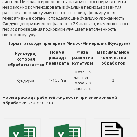
листьев. Несбалансированность питания в этот период почти
невозможно компенсировать в будущие периоды развития
растения, поскольку именно в этот период формируются
генеративные органы, определяющие будущую урожайность.
Следующая критическая фаза - это 7-9 листьев, и именно в этот
период проведения подкормки улучшает наполненность
початков кукурузы.
Нормы расхода препарата Микро-Минералис (Кукуруза)
Норма
Фаза
Максимальное
Культура,
расхода
развития
количество
которая
препарата
культуры
обработок
обрабатывается
Фаза 3-5
листьев;
Кукуруза
1-1,5 л/га
2
фаза 7-9
листьев.
Норма расхода рабочей жидкости при внекорневой
обработке:
250-300 л / га.