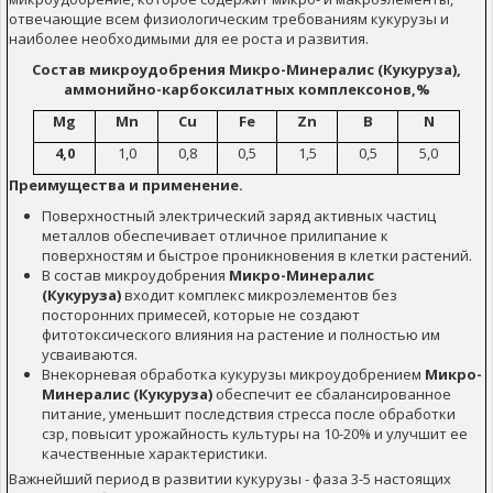
отвечающие всем физиологическим требованиям кукурузы и
наиболее необходимыми для ее роста и развития.
Состав микроудобрения Микро-Минералис (Кукуруза),
аммонийно-карбоксилатных комплексонов,%
Mg
Mn
Cu
Fe
Zn
B
N
4,0
1,0
0,8
0,5
1,5
0,5
5,0
Преимущества и применение.
Поверхностный электрический заряд активных частиц
металлов обеспечивает отличное прилипание к
поверхностям и быстрое проникновения в клетки растений.
В состав микроудобрения
Микро-Минералис
(Кукуруза)
входит комплекс микроэлементов без
посторонних примесей, которые не создают
фитотоксического влияния на растение и полностью им
усваиваются.
Внекорневая обработка кукурузы микроудобрением
Микро-
Минералис (Кукуруза)
обеспечит ее сбалансированное
питание, уменьшит последствия стресса после обработки
сзр, повысит урожайность культуры на 10-20% и улучшит ее
качественные характеристики.
Важнейший период в развитии кукурузы - фаза 3-5 настоящих