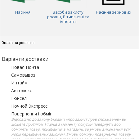
Насіння
Засоби захисту
Насіння зернових
рослин, Вітчизняні та
імпортні
Оплата та доставка
Варіанти доставки
Новая Почта
Самовывоз
Интайм
Автолюкс
Гюнсел
Ночной Экспресс
Повернення і обмін
Відповідно до закону України «про захист прав споживачів» ви
можете протягом 14 днів з моменту покупки повернути або
обміняти товар, придбаний в магазині, за умови виконання всіх
норм передбачених законом. Умови обміну / повернення товару