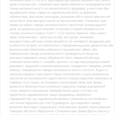
належної якості стаття 9. Відповідно до закону України «про захист
прав споживачів»: споживач має право обміняти непродовольчий
товар належної якості на аналогічний у продавця, у якого він був
придбаний, якщо товар не задовольнив його за формою,
габаритами, фасоном, кольором, розміром або з інших причин не
може бути ним використаний за призначенням. Споживач має
право на обмін товару належної якості протягом чотирнадцяти
днів, не рахуючи дня покупки. споживач (термін вживається в
такому значенні згідно статті 1. п.22 закону України «про захист
прав споживачів») – фізична особа, яка купує, замовляє,
використовує або має намір придбати чи замовити продукцію для
особистих потреб, не пов’язаних з підприємницькою діяльністю або
виконанням обов’язків найманого працівника. обмін або
повернення товару належної якості провадиться: якщо не
використовувався; якщо збережено його товарний вигляд,
споживчі властивості, пломби, ярлики; на підставі розрахунковий
документ, виданий споживачеві разом з проданим товаром. умови
обміну / повернення товару неналежної якості стаття 8. Згідно із
законом України «про захист прав споживачів»: в разі виявлення
протягом встановленого гарантійного строку недоліків споживач, в
порядку та в строки, встановлені законодавством, має право
вимагати безоплатного усунення недоліків товару в розумний
строк. вимоги споживача, передбачених цією статтею, не
підлягають задоволенню, якщо продавець, виробник
(підприємство, що задовольняє вимоги споживача, встановлені
частиною першою цієї статті) доведуть, що недоліки товару
виникли внаслідок порушення споживачем правил користування
товаром або його зберігання. Споживач має право брати участь у