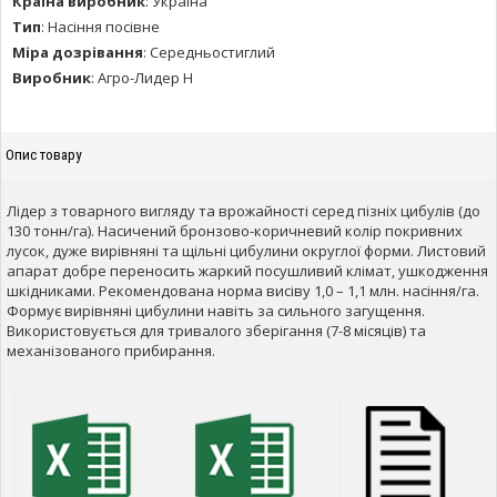
Країна виробник
:
Україна
Тип
:
Насіння посівне
Міра дозрівання
:
Середньостиглий
Виробник
:
Агро-Лидер Н
Опис товару
Лідер з товарного вигляду та врожайності серед пізніх цибулів (до
130 тонн/га). Насичений бронзово-коричневий колір покривних
лусок, дуже вирівняні та щільні цибулини округлої форми. Листовий
апарат добре переносить жаркий посушливий клімат, ушкодження
шкідниками. Рекомендована норма висіву 1,0 – 1,1 млн. насіння/га.
Формує вирівняні цибулини навіть за сильного загущення.
Використовується для тривалого зберігання (7-8 місяців) та
механізованого прибирання.