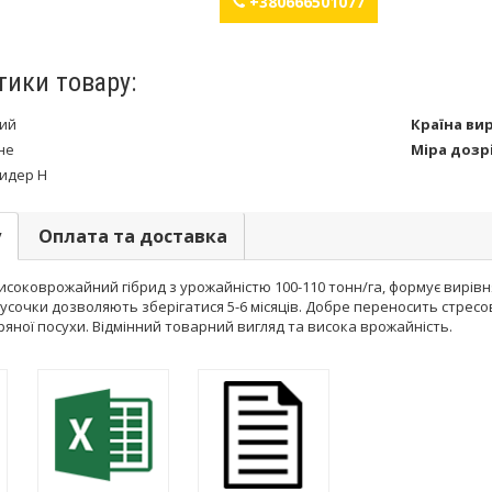
+380666501077
тики товару:
тий
Країна ви
не
Міра дозр
идер Н
у
Оплата та доставка
соковрожайний гібрид з урожайністю 100-110 тонн/га, формує вирівн
 лусочки дозволяють зберігатися 5-6 місяців. Добре переносить стрес
ряної посухи. Відмінний товарний вигляд та висока врожайність.