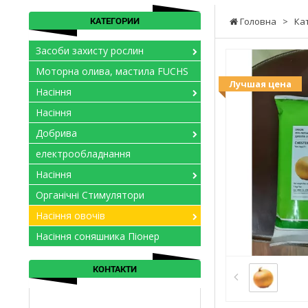
КАТЕГОРИИ
Головна
>
Ка
Засоби захисту рослин
Моторна олива, мастила FUCHS
Лучшая цена
Насіння
Насіння
Добрива
електрообладнання
Насіння
Органічні Стимулятори
Насіння овочів
Насіння соняшника Піонер
КОНТАКТИ