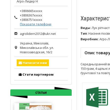
Агро-Лидер Н
+3806665xxxxx
+3806367xxxxx
Характерис
+3806751xxxxx
Показати телефони
Виды
:
Лук ріпчас
Тип
:
Насіння посів
agrolidern2012@ukr.net
Виробник
:
Агро-Л
Україна,
Миколаїв
,
Миколаївська обл.
ул.
Новозаводская, 16/2
Опис товар
Написати нам
Середньоранній ви
150 грам, 4 щільні
ґрунтової та повіт
Стати партнером
СТАТЬИ