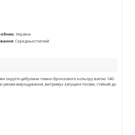
робник
:
Україна
івання
:
Середньостиглий
яні округлі цибулини темно-бронзового кольору вагою 140-
ові умови вирощування, витримує загущені посіви, стійкий до