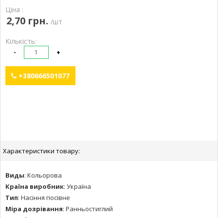
Ціна :
2,70 грн.
/шт
Кількість:
-
+
+380666501077
Характеристики товару:
Виды
:
Кольорова
Країна виробник
:
Україна
Тип
:
Насіння посівне
Міра дозрівання
:
Ранньостиглий