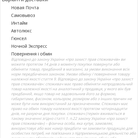
Новая Почта
Самовывоз
Интайм
Автолюкс
Гюнсел
Ночной Экспресс
Повернення і обмін
Відповідно до закону України «про захист прав споживачів» ви
можете протягом 14 днів з моменту покупки повернути або
обміняти товар, придбаний в магазині, за умови виконання всіх
норм передбачених законом. Умови обміну / повернення товару
належної якості стаття 9. Відповідно до закону України «про захист
прав споживачів»: споживач має право обміняти непродовольчий
товар належної якості на аналогічний у продавця, у якого він був
придбаний, якщо товар не задовольнив його за формою,
габаритами, фасоном, кольором, розміром або з інших причин не
може бути ним використаний за призначенням. Споживач має
право на обмін товару належної якості протягом чотирнадцяти
днів, не рахуючи дня покупки. споживач (термін вживається в
такому значенні згідно статті 1. п.22 закону України «про захист
прав споживачів») – фізична особа, яка купує, замовляє,
використовує або має намір придбати чи замовити продукцію для
особистих потреб, не пов’язаних з підприємницькою діяльністю або