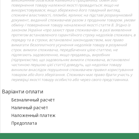
виконанням обов’язків найманого працівника. обмін або
повернення товару належної якості провадиться: якщо не
використовувався; якщо збережено його товарний вигляд,
споживчі властивості, пломби, ярлики; на підставі розрахунковий
документ, виданий споживачеві разом з проданим товаром. умови
обміну / повернення товару неналежної якості стаття 8. Згідно із
законом України «про захист прав споживачів»: в разі виявлення
протягом встановленого гарантійного строку недоліків споживач, в
порядку та в строки, встановлені законодавством, має право
вимагати безоплатного усунення недоліків товару в розумний
строк. вимоги споживача, передбачених цією статтею, не
підлягають задоволенню, якщо продавець, виробник
(підприємство, що задовольняє вимоги споживача, встановлені
частиною першою цієї статті) доведуть, що недоліки товару
виникли внаслідок порушення споживачем правил користування
товаром або його зберігання. Споживач має право брати участь у
перевірці якості товару особисто або через свого представника.
Варіанти оплати
Безналичный расчёт
Наличный расчёт
Наложенный платеж
Предоплата