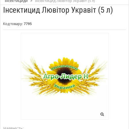
Інсектициди
>
Інсектицид Лювітор Укравіт (5 л)
Інсектицид Лювітор Укравіт (5 л)
Код товару:
7795
Наявність: