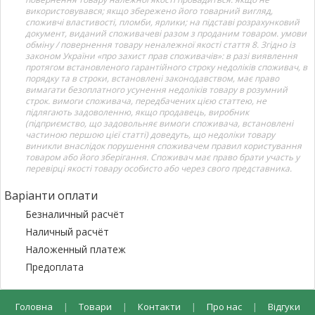
використовувався; якщо збережено його товарний вигляд,
споживчі властивості, пломби, ярлики; на підставі розрахунковий
документ, виданий споживачеві разом з проданим товаром. умови
обміну / повернення товару неналежної якості стаття 8. Згідно із
законом України «про захист прав споживачів»: в разі виявлення
протягом встановленого гарантійного строку недоліків споживач, в
порядку та в строки, встановлені законодавством, має право
вимагати безоплатного усунення недоліків товару в розумний
строк. вимоги споживача, передбачених цією статтею, не
підлягають задоволенню, якщо продавець, виробник
(підприємство, що задовольняє вимоги споживача, встановлені
частиною першою цієї статті) доведуть, що недоліки товару
виникли внаслідок порушення споживачем правил користування
товаром або його зберігання. Споживач має право брати участь у
перевірці якості товару особисто або через свого представника.
Варіанти оплати
Безналичный расчёт
Наличный расчёт
Наложенный платеж
Предоплата
Головна
|
Товари
|
Контакти
|
Про нас
|
Відгуки