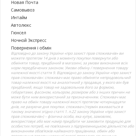
Новая Почта
Самовывоз
Интайм
Автолюкс
Гюнсел
Ночной Экспресс
Повернення і обмін
Відповідно до закону України «про захист прав споживачів» ви
можете протягом 14 днів з моменту покупки повернути або
обміняти товар, придбаний в магазині, за умови виконання всіх
норм передбачених законом. Умови обміну / повернення товару
належної якості стаття 9. Відповідно до закону України «про захист
прав споживачів»: споживач має право обміняти непродовольчий
товар належної якості на аналогічний у продавця, у якого він був
придбаний, якщо товар не задовольнив його за формою,
габаритами, фасоном, кольором, розміром або з інших причин не
може бути ним використаний за призначенням. Споживач має
право на обмін товару належної якості протягом чотирнадцяти
днів, не рахуючи дня покупки. споживач (термін вживається в
такому значенні згідно статті 1. п.22 закону України «про захист
прав споживачів») – фізична особа, яка купує, замовляє,
використовує або має намір придбати чи замовити продукцію для
особистих потреб, не пов’язаних з підприємницькою діяльністю або
виконанням обов’язків найманого працівника. обмін або
повернення товару належної якості провадиться: якщо не