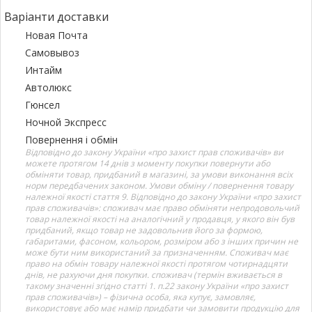
Варіанти доставки
Новая Почта
Самовывоз
Интайм
Автолюкс
Гюнсел
Ночной Экспресс
Повернення і обмін
Відповідно до закону України «про захист прав споживачів» ви
можете протягом 14 днів з моменту покупки повернути або
обміняти товар, придбаний в магазині, за умови виконання всіх
норм передбачених законом. Умови обміну / повернення товару
належної якості стаття 9. Відповідно до закону України «про захист
прав споживачів»: споживач має право обміняти непродовольчий
товар належної якості на аналогічний у продавця, у якого він був
придбаний, якщо товар не задовольнив його за формою,
габаритами, фасоном, кольором, розміром або з інших причин не
може бути ним використаний за призначенням. Споживач має
право на обмін товару належної якості протягом чотирнадцяти
днів, не рахуючи дня покупки. споживач (термін вживається в
такому значенні згідно статті 1. п.22 закону України «про захист
прав споживачів») – фізична особа, яка купує, замовляє,
використовує або має намір придбати чи замовити продукцію для