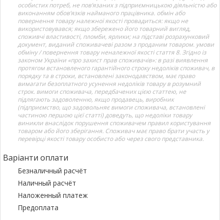
особистих потреб, не пов’язаних з підприємницькою діяльністю або
виконанням обов’язків найманого працівника. обмін або
повернення товару належної якості провадиться: якщо не
використовувався; якщо збережено його товарний вигляд,
споживчі властивості, пломби, ярлики; на підставі розрахунковий
документ, виданий споживачеві разом з проданим товаром. умови
обміну / повернення товару неналежної якості стаття 8. Згідно із
законом України «про захист прав споживачів»: в разі виявлення
протягом встановленого гарантійного строку недоліків споживач, в
порядку та в строки, встановлені законодавством, має право
вимагати безоплатного усунення недоліків товару в розумний
строк. вимоги споживача, передбачених цією статтею, не
підлягають задоволенню, якщо продавець, виробник
(підприємство, що задовольняє вимоги споживача, встановлені
частиною першою цієї статті) доведуть, що недоліки товару
виникли внаслідок порушення споживачем правил користування
товаром або його зберігання. Споживач має право брати участь у
перевірці якості товару особисто або через свого представника.
Варіанти оплати
Безналичный расчёт
Наличный расчёт
Наложенный платеж
Предоплата