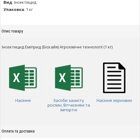
Вид
:
Інсектицид
Упаковка
:
1 кг
Опис товару
Інсектицид Еміприд (Біскайя) Агрохімічні технології (1 кг)
Насіння
Засоби захисту
Насіння зернових
рослин, Вітчизняні та
імпортні
Оплата та доставка