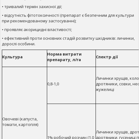
• тривалий термін захисної дії;
• відсутність фітотоксичності (препарат є безпечним для культури
при рекомендованому застосуванні);
• проявляє акорицидні властивості;
• ефективний проти основних стадій розвитку шкідників: личинки,
дорослі особини.
Норма витрати
Культура
Спектр дії
препарату, л/га
Личинки хрущів, коло
0,8-1,0
дротяники, совки, не
жужелиці
Овочеві (капуста,
томати, картопля)
Личинки хрущів, дро
1% робочий розчин (1,0
дротяники, гусениці 