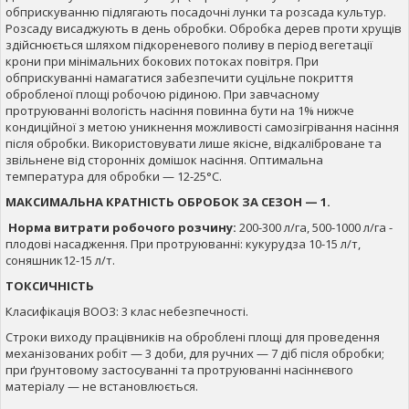
обприскуванню підлягають посадочні лунки та розсада культур.
Розсаду висаджують в день обробки. Обробка дерев проти хрущів
здійснюється шляхом підкореневого поливу в період вегетації
крони при мінімальних бокових потоках повітря. При
обприскуванні намагатися забезпечити суцільне покриття
обробленої площі робочою рідиною. При завчасному
протруюванні вологість насіння повинна бути на 1% нижче
кондиційної з метою уникнення можливості самозігрівання насіння
після обробки. Використовувати лише якісне, відкаліброване та
звільнене від сторонніх домішок насіння. Оптимальна
температура для обробки — 12-25°С.
МАКСИМАЛЬНА КРАТНІСТЬ ОБРОБОК ЗА СЕЗОН — 1.
Норма витрати робочого розчину:
200-300 л/га, 500-1000 л/га -
плодові насадження. При протруюванні: кукурудза 10-15 л/т,
соняшник12-15 л/т.
ТОКСИЧНІСТЬ
Класифікація ВООЗ: 3 клас небезпечності.
Строки виходу працівників на оброблені площі для проведення
механізованих робіт — 3 доби, для ручних — 7 діб після обробки;
при ґрунтовому застосуванні та протруюванні насіннєвого
матеріалу — не встановлюється.