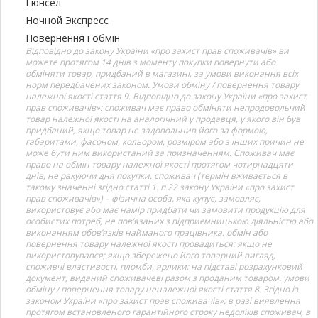
Гюнсел
Ночной Экспресс
Повернення і обмін
Відповідно до закону України «про захист прав споживачів» ви
можете протягом 14 днів з моменту покупки повернути або
обміняти товар, придбаний в магазині, за умови виконання всіх
норм передбачених законом. Умови обміну / повернення товару
належної якості стаття 9. Відповідно до закону України «про захист
прав споживачів»: споживач має право обміняти непродовольчий
товар належної якості на аналогічний у продавця, у якого він був
придбаний, якщо товар не задовольнив його за формою,
габаритами, фасоном, кольором, розміром або з інших причин не
може бути ним використаний за призначенням. Споживач має
право на обмін товару належної якості протягом чотирнадцяти
днів, не рахуючи дня покупки. споживач (термін вживається в
такому значенні згідно статті 1. п.22 закону України «про захист
прав споживачів») – фізична особа, яка купує, замовляє,
використовує або має намір придбати чи замовити продукцію для
особистих потреб, не пов’язаних з підприємницькою діяльністю або
виконанням обов’язків найманого працівника. обмін або
повернення товару належної якості провадиться: якщо не
використовувався; якщо збережено його товарний вигляд,
споживчі властивості, пломби, ярлики; на підставі розрахунковий
документ, виданий споживачеві разом з проданим товаром. умови
обміну / повернення товару неналежної якості стаття 8. Згідно із
законом України «про захист прав споживачів»: в разі виявлення
протягом встановленого гарантійного строку недоліків споживач, в