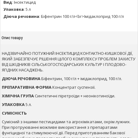
Вид
:
Інсектицид
Упаковка
:
5 л
Діюча речовина
:
Біфентрин 100 г/л<br>Імідаклоприд 100 г/л
Опис товару
НАДЗВИЧАЙНО ПОТУЖНИЙ ІНСЕКТИЦИД КОНТАКТНО-КИШКОВОЇ ДІЇ,
ЯКИЙ ЗАБЕЗПЕЧУЄ РІШЕННЯ ЦІЛОГО КОМПЛЕКСУ ПРОБЛЕМ ЗАХИСТУ
ВІД ШКІДНИКІВ СІЛЬСЬКОГОСПОДАРСЬКИХ КУЛЬТУР І ПЛОДОВО-
ЯГІДНИХ НАСАДЖЕНЬ.
ДІЮЧА РЕЧОВИНА
Біфентрин, 100 г/л + імідаклоприд, 100 г/л.
ПРЕПАРАТИВНА ФОРМА
Концентрат суспензії.
ХІМІЧНА ГРУПА
Синтетичні піретроїди + неонікотиноїди.
УПАКОВКА
5 л.
СУМІСНІСТЬ
Сумісний з іншими пестицидами та агрохімікатами, окрім лужних.
При протруюванні можливе використання з препаратами
фунгіцидної та стимулюючої дії. Перед приготуванням бакової