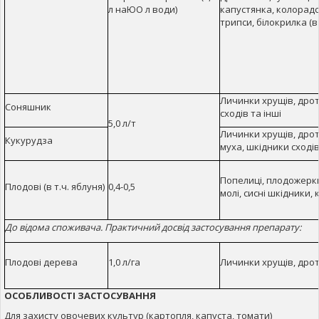
л наЮО л води)
капустянка, колорадс
трипси, білокрилка (в
Личинки хрущів, дрот
Соняшник
сходів та інші
5,0 л/т
Личинки хрущів, дрот
Кукурудза
муха, шкідники сході
Попелиці, плодожерки
Плодові (в т.ч. яблуня)
0,4-0,5
молі, сисні шкідники, 
До відома споживача. Практичний досвід застосування препарату:
Плодові дерева
1,0 л/га
Личинки хрущів, дро
ОСОБЛИВОСТІ ЗАСТОСУВАННЯ
Для захисту овочевих культур (картопля, капуста, томати)