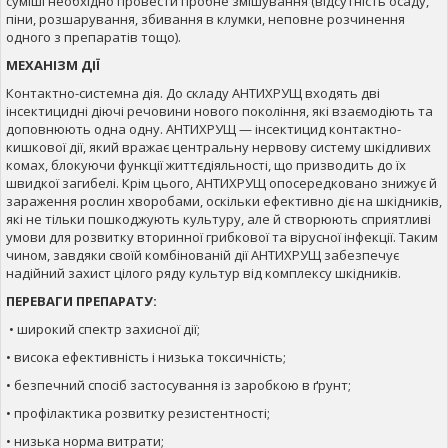
суміші необхідно провести пробне змішування (відсутність осаду,
піни, розшарування, збивання в клумки, неповне розчинення
одного з препаратів тощо).
МЕХАНІЗМ ДІЇ
Контактно-системна дія. До складу АНТИХРУЩ входять дві
інсектицидні діючі речовини нового покоління, які взаємодіють та
доповнюють одна одну. АНТИХРУЩ — інсектицид контактно-
кишкової дії, який вражає центральну нервову систему шкідливих
комах, блокуючи функції життєдіяльності, що призводить до їх
швидкої загибелі. Крім цього, АНТИХРУЩ опосередковано знижує й
зараження рослин хворобами, оскільки ефективно діє на шкідників,
які не тільки пошкоджують культуру, але й створюють сприятливі
умови для розвитку вторинної грибкової та вірусної інфекції. Таким
чином, завдяки своїй комбінованій дії АНТИХРУЩ забезпечує
надійний захист цілого ряду культур від комплексу шкідників.
ПЕРЕВАГИ ПРЕПАРАТУ:
• широкий спектр захисної дії;
• висока ефективність і низька токсичність;
• безпечний спосіб застосування із заробкою в ґрунт;
• профілактика розвитку резистентності;
• низька норма витрати;