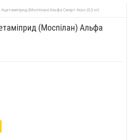
Ацетаміприд (Моспілан) Альфа Смарт Агро (0,5 кг)
етаміприд (Моспілан) Альфа