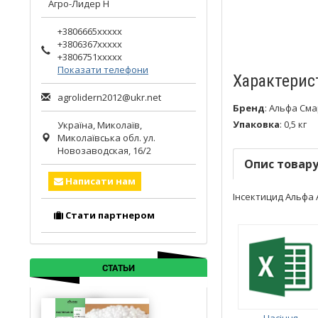
Агро-Лидер Н
+3806665xxxxx
+3806367xxxxx
+3806751xxxxx
Показати телефони
Характерис
agrolidern2012@ukr.net
Бренд
:
Альфа Сма
Упаковка
:
0,5 кг
Україна,
Миколаїв
,
Миколаївська обл.
ул.
Новозаводская, 16/2
Опис товар
Написати нам
Інсектицид Альфа А
Стати партнером
СТАТЬИ