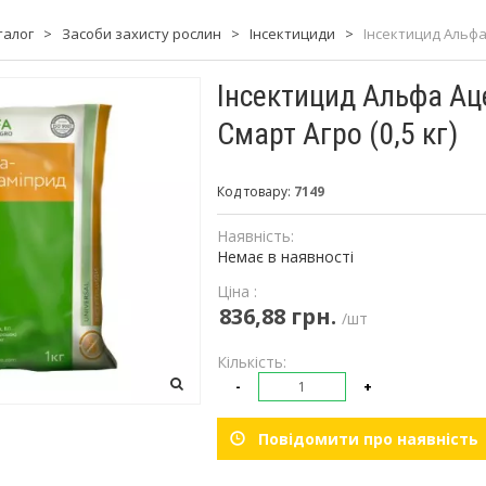
талог
>
Засоби захисту рослин
>
Інсектициди
>
Інсектицид Альфа 
Інсектицид Альфа Ац
Смарт Агро (0,5 кг)
Код товару:
7149
Наявність:
Немає в наявності
Ціна :
836,88 грн.
/шт
Кількість:
-
+
Повідомити про наявність