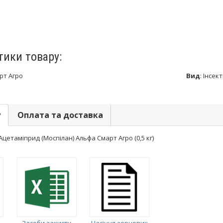
тики товару:
рт Агро
Вид
:
Інсек
у
Оплата та доставка
цетаміприд (Моспілан) Альфа Смарт Агро (0,5 кг)