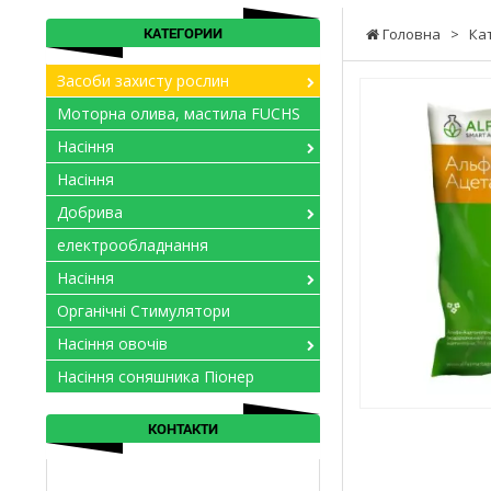
КАТЕГОРИИ
Головна
>
Ка
Засоби захисту рослин
Моторна олива, мастила FUCHS
Насіння
Насіння
Добрива
електрообладнання
Насіння
Органічні Стимулятори
Насіння овочів
Насіння соняшника Піонер
КОНТАКТИ