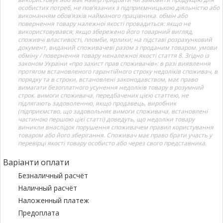
особистих потреб, не пов’язаних з підприємницькою діяльністю або
виконанням обов’язків найманого працівника. обмін або
повернення товару належної якості провадиться: якщо не
використовувався; якщо збережено його товарний вигляд,
споживчі властивості, пломби, ярлики; на підставі розрахунковий
документ, виданий споживачеві разом з проданим товаром. умови
обміну / повернення товару неналежної якості стаття 8. Згідно із
законом України «про захист прав споживачів»: в разі виявлення
протягом встановленого гарантійного строку недоліків споживач, в
порядку та в строки, встановлені законодавством, має право
вимагати безоплатного усунення недоліків товару в розумний
строк. вимоги споживача, передбачених цією статтею, не
підлягають задоволенню, якщо продавець, виробник
(підприємство, що задовольняє вимоги споживача, встановлені
частиною першою цієї статті) доведуть, що недоліки товару
виникли внаслідок порушення споживачем правил користування
товаром або його зберігання. Споживач має право брати участь у
перевірці якості товару особисто або через свого представника.
Варіанти оплати
Безналичный расчёт
Наличный расчёт
Наложенный платеж
Предоплата