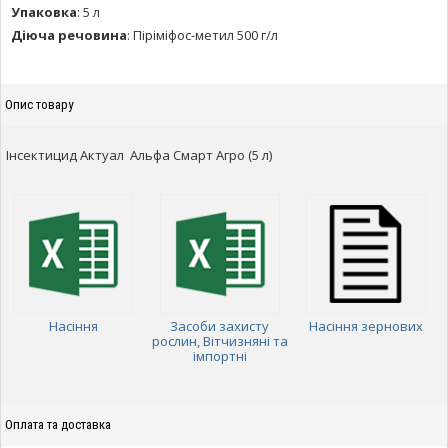
Упаковка
:
5 л
Діюча речовина
:
Піріміфос-метил 500 г/л
Опис товару
Інсектицид Актуал Альфа Смарт Агро (5 л)
Насіння
Засоби захисту
Насіння зернових
рослин, Вітчизняні та
імпортні
Оплата та доставка