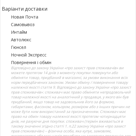
Варіанти доставки
Новая Почта
Самовывоз
Интайм
Автолюкс
Гюнсел
Ночной Экспресс
Повернення і обмін
Відповідно до закону України «про захист прав споживачів» ви
можете протягом 14 днів з моменту покупки повернути або
обміняти товар, придбаний в магазині, за умови виконання всіх
норм передбачених законом. Умови обміну / повернення товару
належної якості стаття 9. Відповідно до закону України «про захист
прав споживачів»: споживач має право обміняти непродовольчий
товар належної якості на аналогічний у продавця, у якого він був
придбаний, якщо товар не задовольнив його за формою,
габаритами, фасоном, кольором, розміром або з інших причин не
може бути ним використаний за призначенням. Споживач має
право на обмін товару належної якості протягом чотирнадцяти
днів, не рахуючи дня покупки. споживач (термін вживається в
такому значенні згідно статті 1. п.22 закону України «про захист
прав споживачів») – фізична особа, яка купує, замовляє,
використовує або має намір придбати чи замовити продукцію для