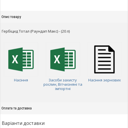
Опис товару
Гербіцид Тотал (Раундап Макс) - (20 л)
Насіння
Засоби захисту
Насіння зернових
рослин, Вітчизняні та
імпортні
Оплата та доставка
Варіанти доставки