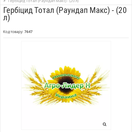
>
Гербіцид Тотал (Раундап Макс) - (20 л)
Гербіцид Тотал (Раундап Макс) - (20
л)
Код товару:
7647