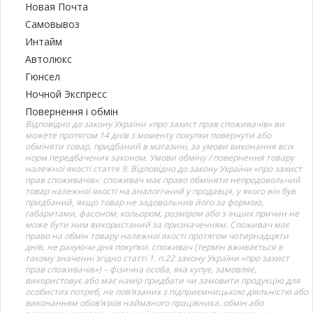
Новая Почта
Самовывоз
Интайм
Автолюкс
Гюнсел
Ночной Экспресс
Повернення і обмін
Відповідно до закону України «про захист прав споживачів» ви
можете протягом 14 днів з моменту покупки повернути або
обміняти товар, придбаний в магазині, за умови виконання всіх
норм передбачених законом. Умови обміну / повернення товару
належної якості стаття 9. Відповідно до закону України «про захист
прав споживачів»: споживач має право обміняти непродовольчий
товар належної якості на аналогічний у продавця, у якого він був
придбаний, якщо товар не задовольнив його за формою,
габаритами, фасоном, кольором, розміром або з інших причин не
може бути ним використаний за призначенням. Споживач має
право на обмін товару належної якості протягом чотирнадцяти
днів, не рахуючи дня покупки. споживач (термін вживається в
такому значенні згідно статті 1. п.22 закону України «про захист
прав споживачів») – фізична особа, яка купує, замовляє,
використовує або має намір придбати чи замовити продукцію для
особистих потреб, не пов’язаних з підприємницькою діяльністю або
виконанням обов’язків найманого працівника. обмін або