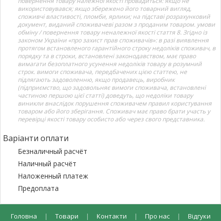
повернення товару належної якості провадиться: якщо не
використовувався; якщо збережено його товарний вигляд,
споживчі властивості, пломби, ярлики; на підставі розрахунковий
документ, виданий споживачеві разом з проданим товаром. умови
обміну / повернення товару неналежної якості стаття 8. Згідно із
законом України «про захист прав споживачів»: в разі виявлення
протягом встановленого гарантійного строку недоліків споживач, в
порядку та в строки, встановлені законодавством, має право
вимагати безоплатного усунення недоліків товару в розумний
строк. вимоги споживача, передбачених цією статтею, не
підлягають задоволенню, якщо продавець, виробник
(підприємство, що задовольняє вимоги споживача, встановлені
частиною першою цієї статті) доведуть, що недоліки товару
виникли внаслідок порушення споживачем правил користування
товаром або його зберігання. Споживач має право брати участь у
перевірці якості товару особисто або через свого представника.
Варіанти оплати
Безналичный расчёт
Наличный расчёт
Наложенный платеж
Предоплата
Головна
|
Товари
|
Контакти
|
Про нас
|
Відгуки