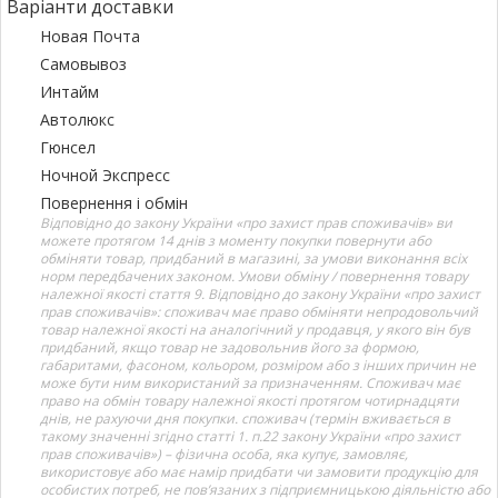
Варіанти доставки
Новая Почта
Самовывоз
Интайм
Автолюкс
Гюнсел
Ночной Экспресс
Повернення і обмін
Відповідно до закону України «про захист прав споживачів» ви
можете протягом 14 днів з моменту покупки повернути або
обміняти товар, придбаний в магазині, за умови виконання всіх
норм передбачених законом. Умови обміну / повернення товару
належної якості стаття 9. Відповідно до закону України «про захист
прав споживачів»: споживач має право обміняти непродовольчий
товар належної якості на аналогічний у продавця, у якого він був
придбаний, якщо товар не задовольнив його за формою,
габаритами, фасоном, кольором, розміром або з інших причин не
може бути ним використаний за призначенням. Споживач має
право на обмін товару належної якості протягом чотирнадцяти
днів, не рахуючи дня покупки. споживач (термін вживається в
такому значенні згідно статті 1. п.22 закону України «про захист
прав споживачів») – фізична особа, яка купує, замовляє,
використовує або має намір придбати чи замовити продукцію для
особистих потреб, не пов’язаних з підприємницькою діяльністю або