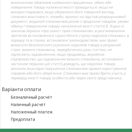
виконанням обов’язків найманого працівника. обмін або
повернення товару належної якості провадиться: якщо не
використовувався; якщо збережено його товарний вигляд,
споживчі властивості, пломби, ярлики; на підставі розрахунковий
документ, виданий споживачеві разом з проданим товаром. умови
обміну / повернення товару неналежної якості стаття 8. Згідно із
законом України «про захист прав споживачів»: в разі виявлення
протягом встановленого гарантійного строку недоліків споживач, в
порядку та в строки, встановлені законодавством, має право
вимагати безоплатного усунення недоліків товару в розумний
строк. вимоги споживача, передбачених цією статтею, не
підлягають задоволенню, якщо продавець, виробник
(підприємство, що задовольняє вимоги споживача, встановлені
частиною першою цієї статті) доведуть, що недоліки товару
виникли внаслідок порушення споживачем правил користування
товаром або його зберігання. Споживач має право брати участь у
перевірці якості товару особисто або через свого представника.
Варіанти оплати
Безналичный расчёт
Наличный расчёт
Наложенный платеж
Предоплата