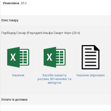
Упаковка
:
20 л
Опис товару
Гербіцид Сокар (Раундап) Альфа Смарт Агро (20 л)
Насіння
Засоби захисту
Насіння зернових
рослин, Вітчизняні та
імпортні
Оплата та доставка