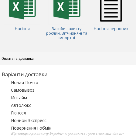
Насіння
Засоби захисту
Насіння зернових
рослин, Вітчизняні та
імпортні
Оплата та доставка
Варіанти доставки
Новая Почта
Самовывоз
Интайм
Автолюкс
Гюнсел
Ночной Экспресс
Повернення і обмін
Відповідно до закону України «про захист прав споживачів» ви