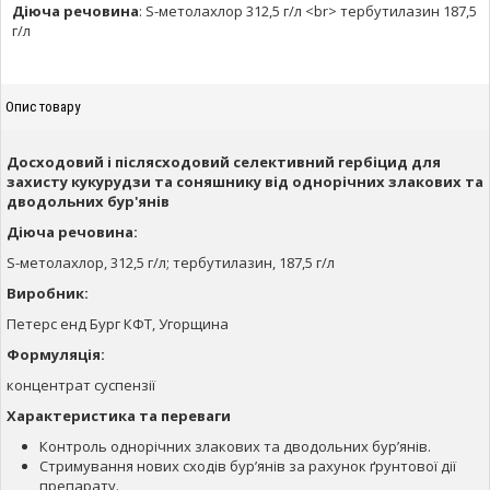
Діюча речовина
:
S-метолахлор 312,5 г/л <br> тербутилазин 187,5
г/л
Опис товару
Досходовий і післясходовий селективний гербіцид для
захисту кукурудзи та соняшнику від однорічних злакових та
дводольних бур'янів
Діюча речовина:
S-метолахлор, 312,5 г/л; тербутилазин, 187,5 г/л
Виробник:
Петерс енд Бург КФТ, Угорщина
Формуляція:
концентрат суспензії
Характеристика та переваги
Контроль однорічних злакових та дводольних бур’янів.
Стримування нових сходів бур’янів за рахунок ґрунтової дії
препарату.