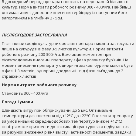
В досходовий період препарат вносять на переважній більшості
культур. Норма витрати робочого розчину 300 - 400л/га. Найбільш
оптимальним є допосівне внесення гербіциду із наступним його
загортанням на глибину 2 - 5см.
ПІСЛЯСХОДОВЕ ЗАСТОСУВАННЯ
Після появи сходів культурних рослин препарат можна застосувати
лише на кукурудзі в фазу 3-5 листків культури. Норма витрати
робочого розчину 200-300л/га. Важливим моментом при
післясходовому внесенні препарату є фаза розвитку бур’янів. На
момент внесення препарату однорічні злакові бур'яни мають бути
в фазі 1-3 листків, одно­річні дводольні - від фази сім'ядоль до 2
справжніх листків
Норма витрати робочого розчину
Становить 300 - 400 л/га
Погодні умови
Швидкість вітру при обприскуванні до 5 м/с. Оптимальні
температури для внесення від +12°С до +22°С. Внесення препарату
за умов низьких середньодобових температур (нижче +12°С)
повітря може призвести до токсикації культури, яка відбувається
за рахунок зниження рівня вмісту і активності ферментів, завдяки