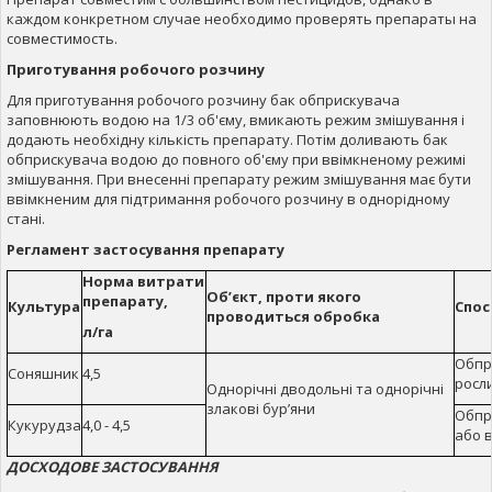
каждом конкретном случае необходимо проверять препараты на
совместимость.
Приготування робочого розчину
Для приготування робочого розчину бак обприскувача
заповнюють водою на 1/3 об'єму, вмикають режим змішування і
додають необхідну кількість препарату. Потім доливають бак
обприскувача водою до повного об'єму при ввімкненому режимі
змішування. При внесенні препарату режим змішування має бути
ввімкненим для підтримання робочого розчину в однорідному
стані.
Регламент застосування препарату
Норма витрати
Об’єкт, проти якого
препарату,
Культура
Спос
проводиться обробка
л/га
Обпр
Соняшник
4,5
росл
Однорічні дводольні та однорічні
злакові бур’яни
Обпр
Кукурудза
4,0 - 4,5
або в
ДОСХОДОВЕ ЗАСТОСУВАННЯ