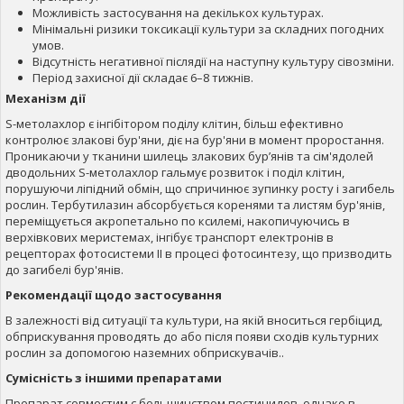
Можливість застосування на декількох культурах.
Мінімальні ризики токсикації культури за складних погодних
умов.
Відсутність негативної післядії на наступну культуру сівозміни.
Період захисної дії складає 6–8 тижнів.
Механізм дії
S-метолахлор є інгібітором поділу клітин, більш ефективно
контролює злакові бур'яни, діє на бур'яни в момент проростання.
Проникаючи у тканини шилець злакових бур’янів та сім'ядолей
дводольних S-метолахлор гальмує розвиток і поділ клітин,
порушуючи ліпідний обмін, що спричинює зупинку росту і загибель
рослин. Тербутилазин абсорбується коренями та листям бур'янів,
переміщується акропетально по ксилемі, накопичуючись в
верхівкових меристемах, інгібує транспорт електронів в
рецепторах фотосистеми II в процесі фотосинтезу, що призводить
до загибелі бур'янів.
Рекомендації щодо застосування
В залежності від ситуації та культури, на якій вноситься гербіцид,
обприскування проводять до або після появи сходів культурних
рослин за допомогою наземних обприскувачів..
Сумісність з іншими препаратами
Препарат совместим с большинством пестицидов, однако в