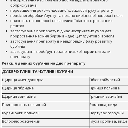
використання несправного або не відрегульованого
обприскувача
перевищення рекомендованої швидкості руху агрегату
неякісної обробки ґрунту та погано вирівняної поверхні поля
наявність на поверхні поля великої кількості рослинних
решток
застосування препарату під час несприятлих умов для
проростання насіння бур'янів - дефіцит ґрунтової вологи
застосування препарату в невідповідну фазу розвитку
бур'янів
застосування необґрунтовано низької норми витрати
препарату
Реакція деяких бур’янів на дію препарату
ДУЖЕ ЧУТЛИВІ ТА ЧУТЛИВІ БУР’ЯНИ
Щириця жмендовидна
Гібіск трійчастий
Щириця гібридна
Гірчиця польова
Щириця звичайна
Грицики звичайні
Приворотень польовий
Ромашка, види
Курячі очки польові
Портулак городній
Волосняк розсічений
Глуха кропива, види