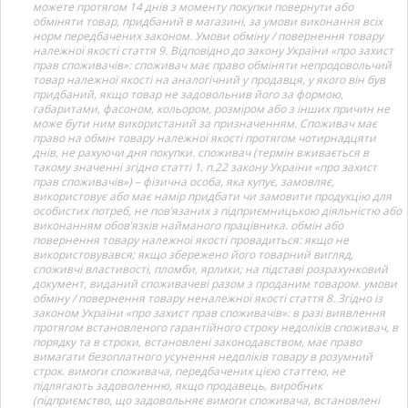
можете протягом 14 днів з моменту покупки повернути або
обміняти товар, придбаний в магазині, за умови виконання всіх
норм передбачених законом. Умови обміну / повернення товару
належної якості стаття 9. Відповідно до закону України «про захист
прав споживачів»: споживач має право обміняти непродовольчий
товар належної якості на аналогічний у продавця, у якого він був
придбаний, якщо товар не задовольнив його за формою,
габаритами, фасоном, кольором, розміром або з інших причин не
може бути ним використаний за призначенням. Споживач має
право на обмін товару належної якості протягом чотирнадцяти
днів, не рахуючи дня покупки. споживач (термін вживається в
такому значенні згідно статті 1. п.22 закону України «про захист
прав споживачів») – фізична особа, яка купує, замовляє,
використовує або має намір придбати чи замовити продукцію для
особистих потреб, не пов’язаних з підприємницькою діяльністю або
виконанням обов’язків найманого працівника. обмін або
повернення товару належної якості провадиться: якщо не
використовувався; якщо збережено його товарний вигляд,
споживчі властивості, пломби, ярлики; на підставі розрахунковий
документ, виданий споживачеві разом з проданим товаром. умови
обміну / повернення товару неналежної якості стаття 8. Згідно із
законом України «про захист прав споживачів»: в разі виявлення
протягом встановленого гарантійного строку недоліків споживач, в
порядку та в строки, встановлені законодавством, має право
вимагати безоплатного усунення недоліків товару в розумний
строк. вимоги споживача, передбачених цією статтею, не
підлягають задоволенню, якщо продавець, виробник
(підприємство, що задовольняє вимоги споживача, встановлені