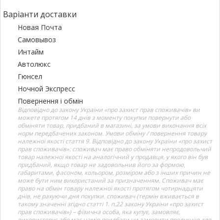
Варіанти доставки
Новая Почта
Самовывоз
Интайм
Автолюкс
Гюнсел
Ночной Экспресс
Повернення і обмін
Відповідно до закону України «про захист прав споживачів» ви
можете протягом 14 днів з моменту покупки повернути або
обміняти товар, придбаний в магазині, за умови виконання всіх
норм передбачених законом. Умови обміну / повернення товару
належної якості стаття 9. Відповідно до закону України «про захист
прав споживачів»: споживач має право обміняти непродовольчий
товар належної якості на аналогічний у продавця, у якого він був
придбаний, якщо товар не задовольнив його за формою,
габаритами, фасоном, кольором, розміром або з інших причин не
може бути ним використаний за призначенням. Споживач має
право на обмін товару належної якості протягом чотирнадцяти
днів, не рахуючи дня покупки. споживач (термін вживається в
такому значенні згідно статті 1. п.22 закону України «про захист
прав споживачів») – фізична особа, яка купує, замовляє,
використовує або має намір придбати чи замовити продукцію для