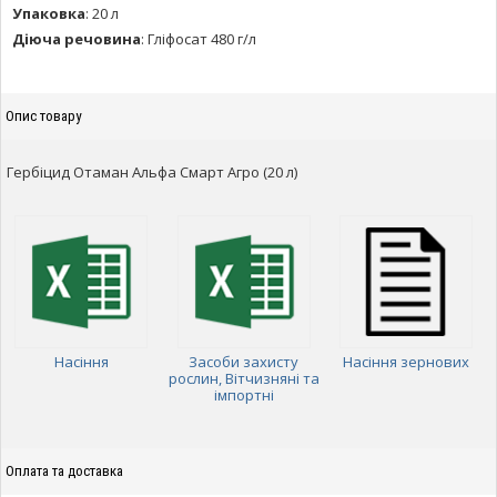
Упаковка
:
20 л
Діюча речовина
:
Гліфосат 480 г/л
Опис товару
Гербіцид Отаман Альфа Смарт Агро (20 л)
Насіння
Засоби захисту
Насіння зернових
рослин, Вітчизняні та
імпортні
Оплата та доставка