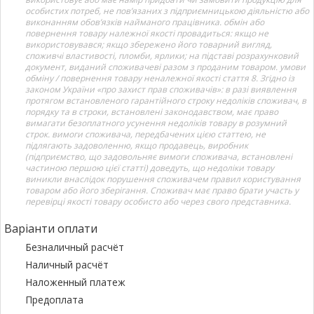
особистих потреб, не пов’язаних з підприємницькою діяльністю або
виконанням обов’язків найманого працівника. обмін або
повернення товару належної якості провадиться: якщо не
використовувався; якщо збережено його товарний вигляд,
споживчі властивості, пломби, ярлики; на підставі розрахунковий
документ, виданий споживачеві разом з проданим товаром. умови
обміну / повернення товару неналежної якості стаття 8. Згідно із
законом України «про захист прав споживачів»: в разі виявлення
протягом встановленого гарантійного строку недоліків споживач, в
порядку та в строки, встановлені законодавством, має право
вимагати безоплатного усунення недоліків товару в розумний
строк. вимоги споживача, передбачених цією статтею, не
підлягають задоволенню, якщо продавець, виробник
(підприємство, що задовольняє вимоги споживача, встановлені
частиною першою цієї статті) доведуть, що недоліки товару
виникли внаслідок порушення споживачем правил користування
товаром або його зберігання. Споживач має право брати участь у
перевірці якості товару особисто або через свого представника.
Варіанти оплати
Безналичный расчёт
Наличный расчёт
Наложенный платеж
Предоплата