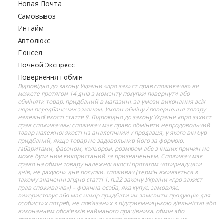
Новая Почта
Самовывоз
Интайм
Автолюкс
Гюнсел
Ночной Экспресс
Повернення і обмін
Відповідно до закону України «про захист прав споживачів» ви
можете протягом 14 днів з моменту покупки повернути або
обміняти товар, придбаний в магазині, за умови виконання всіх
норм передбачених законом. Умови обміну / повернення товару
належної якості стаття 9. Відповідно до закону України «про захист
прав споживачів»: споживач має право обміняти непродовольчий
товар належної якості на аналогічний у продавця, у якого він був
придбаний, якщо товар не задовольнив його за формою,
габаритами, фасоном, кольором, розміром або з інших причин не
може бути ним використаний за призначенням. Споживач має
право на обмін товару належної якості протягом чотирнадцяти
днів, не рахуючи дня покупки. споживач (термін вживається в
такому значенні згідно статті 1. п.22 закону України «про захист
прав споживачів») – фізична особа, яка купує, замовляє,
використовує або має намір придбати чи замовити продукцію для
особистих потреб, не пов’язаних з підприємницькою діяльністю або
виконанням обов’язків найманого працівника. обмін або
повернення товару належної якості провадиться: якщо не