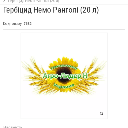
>
Гербіцид Немо Ранголі (20 л)
Гербіцид Немо Ранголі (20 л)
Код товару:
7682
Наявність: