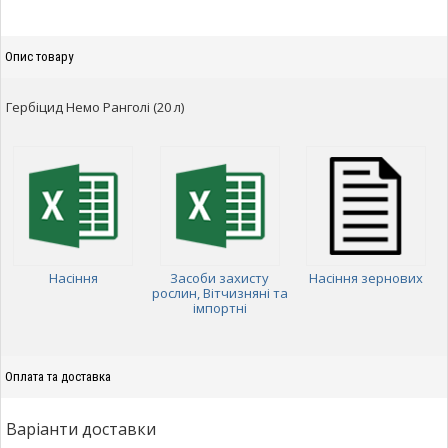
Опис товару
Гербіцид Немо Ранголі (20 л)
Насіння
Засоби захисту
Насіння зернових
рослин, Вітчизняні та
імпортні
Оплата та доставка
Варіанти доставки