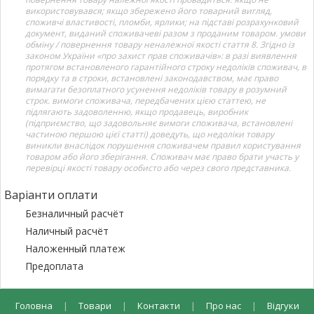
використовувався; якщо збережено його товарний вигляд,
споживчі властивості, пломби, ярлики; на підставі розрахунковий
документ, виданий споживачеві разом з проданим товаром. умови
обміну / повернення товару неналежної якості стаття 8. Згідно із
законом України «про захист прав споживачів»: в разі виявлення
протягом встановленого гарантійного строку недоліків споживач, в
порядку та в строки, встановлені законодавством, має право
вимагати безоплатного усунення недоліків товару в розумний
строк. вимоги споживача, передбачених цією статтею, не
підлягають задоволенню, якщо продавець, виробник
(підприємство, що задовольняє вимоги споживача, встановлені
частиною першою цієї статті) доведуть, що недоліки товару
виникли внаслідок порушення споживачем правил користування
товаром або його зберігання. Споживач має право брати участь у
перевірці якості товару особисто або через свого представника.
Варіанти оплати
Безналичный расчёт
Наличный расчёт
Наложенный платеж
Предоплата
Головна
|
Товари
|
Контакти
|
Про нас
|
Відгуки