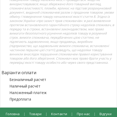
використовувався; якщо збережено його товарний вигляд,
споживчі властивості, пломби, ярлики; на підставі розрахунковий
документ, виданий споживачеві разом з проданим товаром. умови
обміну / повернення товару неналежної якості стаття 8. Згідно із
законом України «про захист прав споживачів»: в разі виявлення
протягом встановленого гарантійного строку недоліків споживач, в
порядку та в строки, встановлені законодавством, має право
вимагати безоплатного усунення недоліків товару в розумний
строк. вимоги споживача, передбачених цією статтею, не
підлягають задоволенню, якщо продавець, виробник
(підприємство, що задовольняє вимоги споживача, встановлені
частиною першою цієї статті) доведуть, що недоліки товару
виникли внаслідок порушення споживачем правил користування
товаром або його зберігання. Споживач має право брати участь у
перевірці якості товару особисто або через свого представника.
Варіанти оплати
Безналичный расчёт
Наличный расчёт
Наложенный платеж
Предоплата
Головна
|
Товари
|
Контакти
|
Про нас
|
Відгуки