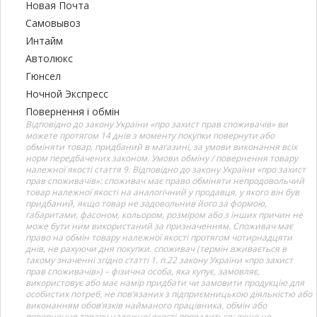
Новая Почта
Самовывоз
Интайм
Автолюкс
Гюнсел
Ночной Экспресс
Повернення і обмін
Відповідно до закону України «про захист прав споживачів» ви
можете протягом 14 днів з моменту покупки повернути або
обміняти товар, придбаний в магазині, за умови виконання всіх
норм передбачених законом. Умови обміну / повернення товару
належної якості стаття 9. Відповідно до закону України «про захист
прав споживачів»: споживач має право обміняти непродовольчий
товар належної якості на аналогічний у продавця, у якого він був
придбаний, якщо товар не задовольнив його за формою,
габаритами, фасоном, кольором, розміром або з інших причин не
може бути ним використаний за призначенням. Споживач має
право на обмін товару належної якості протягом чотирнадцяти
днів, не рахуючи дня покупки. споживач (термін вживається в
такому значенні згідно статті 1. п.22 закону України «про захист
прав споживачів») – фізична особа, яка купує, замовляє,
використовує або має намір придбати чи замовити продукцію для
особистих потреб, не пов’язаних з підприємницькою діяльністю або
виконанням обов’язків найманого працівника. обмін або
повернення товару належної якості провадиться: якщо не