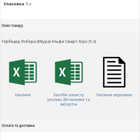
Упаковка
:
5 л
Опис товару
Гербіцид Лобера (Міура) Альфа Смарт Агро (5 л)
Насіння
Засоби захисту
Насіння зернових
рослин, Вітчизняні та
імпортні
Оплата та доставка