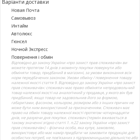
Варіанти доставки
Новая Почта
Самовывоз
Интайм
Автолюкс
Гюнсел
Ночной Экспресс
Повернення і обмін
Відповідно до закону України «про захист прав споживачів» ви
можете протягом 14 днів з моменту покупки повернути або
обміняти товар, придбаний в магазині, за умови виконання всіх
норм передбачених законом. Умови обміну / повернення товару
належної якості стаття 9. Відповідно до закону України «про захист
прав споживачів»: споживач має право обміняти непродовольчий
товар належної якості на аналогічний у продавця, у якого він був
придбаний, якщо товар не задовольнив його за формою,
габаритами, фасоном, кольором, розміром або з інших причин не
може бути ним використаний за призначенням. Споживач має
право на обмін товару належної якості протягом чотирнадцяти
днів, не рахуючи дня покупки. споживач (термін вживається в
такому значенні згідно статті 1. п.22 закону України «про захист
прав споживачів») – фізична особа, яка купує, замовляє,
використовує або має намір придбати чи замовити продукцію для
особистих потреб, не пов’язаних з підприємницькою діяльністю або