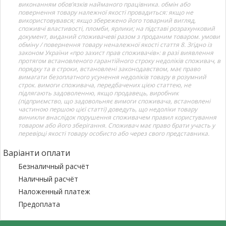
виконанням обов’язків найманого працівника. обмін або
повернення товару належної якості провадиться: якщо не
використовувався; якщо збережено його товарний вигляд,
споживчі властивості, пломби, ярлики; на підставі розрахунковий
документ, виданий споживачеві разом з проданим товаром. умови
обміну / повернення товару неналежної якості стаття 8. Згідно із
законом України «про захист прав споживачів»: в разі виявлення
протягом встановленого гарантійного строку недоліків споживач, в
порядку та в строки, встановлені законодавством, має право
вимагати безоплатного усунення недоліків товару в розумний
строк. вимоги споживача, передбачених цією статтею, не
підлягають задоволенню, якщо продавець, виробник
(підприємство, що задовольняє вимоги споживача, встановлені
частиною першою цієї статті) доведуть, що недоліки товару
виникли внаслідок порушення споживачем правил користування
товаром або його зберігання. Споживач має право брати участь у
перевірці якості товару особисто або через свого представника.
Варіанти оплати
Безналичный расчёт
Наличный расчёт
Наложенный платеж
Предоплата