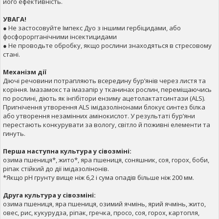
його ефективність.
УВАГА!
● Не застосовуйте Імпекс Дуо з іншими гербіцидами, або
фосфороргганічними інсектицидами
● Не проводьте обробку, якщо рослини знаходяться в стресовому
стані.
Механізм дії
Діючі речовини потрапляють всередину бур’янів через листя та
коріння. Імазамокс та імазапір у тканинах рослин, переміщаючись
по рослині, діють як інгібітори ензиму ацетолактатсинтази (ALS).
Пригнічення утворення ALS імідазолінонами блокує синтез білка
або утворення незамінних амінокислот. У результаті бур’яни
перестають конкурувати за вологу, світло й поживні елементи та
гинуть.
Перша наступна культура у сівозміні:
озима пшениця*, жито*, яра пшениця, соняшник, соя, горох, боби,
ріпак стійкий до дії імідазолінонів.
*Якщо рН грунту вище ніж 6,2 і сума опадів більше ніж 200 мм.
Друга культура у сівозміні:
озима пшениця, яра пшениця, озимий ячмінь, ярий ячмінь, жито,
овес, рис, кукурудза, ріпак, гречка, просо, соя, горох, картопля,