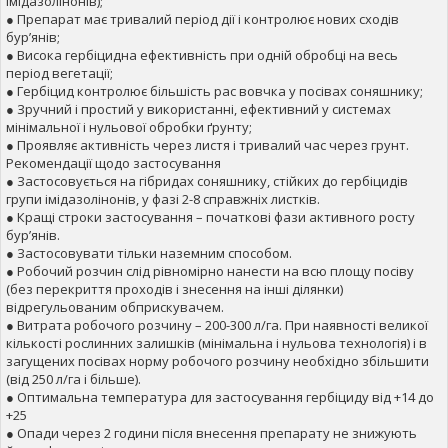
імідазолінонів);
● Препарат має тривалий період дії і контролює нових сходів
бур’янів;
● Висока гербіцидна ефективність при одній обробці на весь
період вегетації;
● Гербіцид контролює більшість рас вовчка у посівах соняшнику;
● Зручний і простий у використанні, ефективний у системах
мінімальної і нульової обробки ґрунту;
● Проявляє активність через листя і тривалий час через грунт.
Рекомендації щодо застосування
● Застосовується на гібридах соняшнику, стійких до гербіцидів
групи імідазолінонів, у фазі 2-8 справжніх листків.
● Кращі строки застосування – початкові фази активного росту
бур’янів.
● Застосовувати тільки наземним способом.
● Робочий розчин слід рівномірно нанести на всю площу посіву
(без перекриття проходів і знесення на інші ділянки)
відрегульованим обприскувачем.
● Витрата робочого розчину – 200-300 л/га. При наявності великої
кількості рослинних залишків (мінімальна і нульова технологія) і в
загущених посівах норму робочого розчину необхідно збільшити
(від 250 л/га і більше).
● Оптимальна температура для застосування гербіциду від +14 до
+25
● Опади через 2 години після внесення препарату не знижують