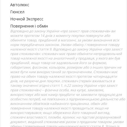
Автолюкс
Гюнсел
Ночной Экспресс
Повернення і обмін
Відповідно до закону України «про захист прав споживачів» ви
можете протягом 14 днів з моменту покупки повернути або
обміняти товар, придбаний в магазині, за умови виконання всіх
норм передбачених законом. Умови обміну / повернення товару
належної якості стаття 9. Відповідно до закону України «про захист
прав споживачів»: споживач має право обміняти непродовольчий
товар належної якості на аналогічний у продавця, у якого він був
придбаний, якщо товар не задовольнив його за формою,
габаритами, фасоном, кольором, розміром або з інших причин не
може бути ним використаний за призначенням. Споживач має
право на обмін товару належної якості протягом чотирнадцяти
днів, не рахуючи дня покупки. споживач (термін вживається в
такому значенні згідно статті 1. п.22 закону України «про захист
прав споживачів») – фізична особа, яка купує, замовляє,
використовує або має намір придбати чи замовити продукцію для
особистих потреб, не пов’язаних з підприємницькою діяльністю або
виконанням обов’язків найманого працівника. обмін або
повернення товару належної якості провадиться: якщо не
використовувався; якщо збережено його товарний вигляд,
споживчі властивості, пломби, ярлики; на підставі розрахунковий
документ, виданий споживачеві разом з проданим товаром. умови
обміну / повернення товару неналежної якості стаття 8. Згідно із