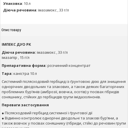
Упаковка
:
10 л
Діюча речовина
:
імазамокс , 33 г/л
Опис товару
ІМПЕКС ДУО РК
Діюча речовина:
імазамокс , 33 г/л
імазапір , 15 г/л
Препаративна форма:
розчинний концентрат
Тара:
каністра 10 л
Системний післясходовий гербіцид із ґрунтовою дією для знищення
однорічних дводольних та злакових, а також деяких багаторічних
проблемних бур’янів (амброзії, вовчка, осотів) у посівах гібридів
соняшнику, стійких до гербіцидів групи імідазолінонів.
Переваги застосування
● Післясходовий гербіцид системної і ґрунтової дії
● Відмінно контролює однорічні дводольні та злакові бур’яни, а
також вовчок у посівах соняшнику (гібриди, стійкі до речовин групи