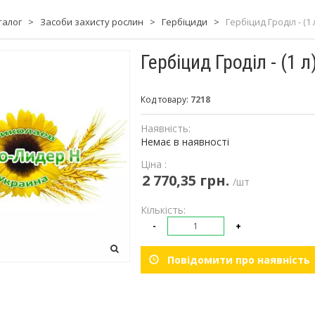
талог
>
Засоби захисту рослин
>
Гербіциди
>
Гербіцид Гроділ - (1 
Гербіцид Гроділ - (1 л
Код товару:
7218
Наявність:
Немає в наявності
Ціна :
2 770,35 грн.
/шт
Кількість:
-
+
Повідомити про наявність