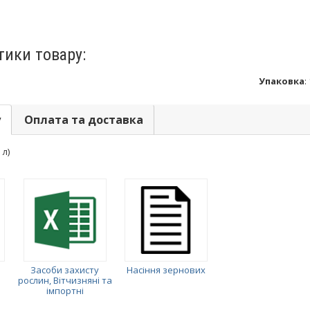
тики товару:
Упаковка
:
у
Оплата та доставка
 л)
Засоби захисту
Насіння зернових
рослин, Вітчизняні та
імпортні