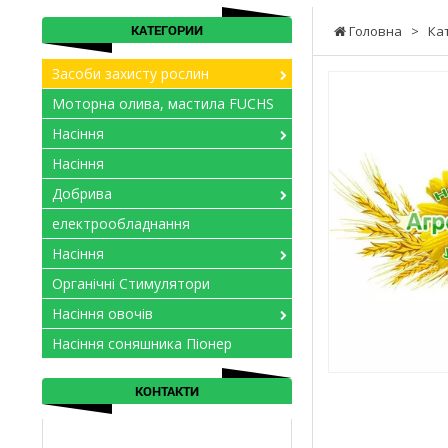
КАТЕГОРИИ
Головна
>
Ка
Засоби захисту рослин
Моторна олива, мастила FUCHS
Насіння
Насіння
Добрива
електрообладнання
Насіння
Органічні Стимулятори
Насіння овочів
Насіння соняшника Піонер
КОНТАКТИ