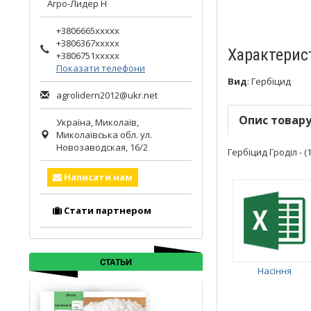
Агро-Лидер Н
+3806665xxxxx
+3806367xxxxx
Характерис
+3806751xxxxx
Показати телефони
Вид
:
Гербіцид
agrolidern2012@ukr.net
Опис товар
Україна,
Миколаїв
,
Миколаївська обл.
ул.
Новозаводская, 16/2
Гербіцид Гроділ - (1
Написати нам
Стати партнером
СТАТЬИ
Насіння