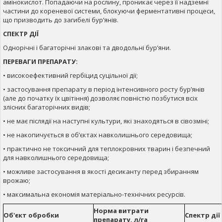
амінокислот. Попадаючи на рослину, проникає через її надземні
частини до кореневої системи, блокуючи ферментативні процеси,
що призводить до загибелі бур’янів.
СПЕКТР ДІЇ
Однорічні і багаторічні злакові та дводольні бур’яни.
ПЕРЕВАГИ ПРЕПАРАТУ:
• високоефективний гербіцид суцільної дії;
• застосування препарату в період інтенсивного росту бур’янів
(але до початку їх цвітіння) дозволяє повністю позбутися всіх
злісних багаторічних видів;
• не має післядії на наступні культури, які знаходяться в сівозміні;
• не накопичується в об’єктах навколишнього середовища;
• практично не токсичний для теплокровних тварин і безпечний
для навколишнього середовища;
• можливе застосування в якості десиканту перед збиранням
врожаю;
• максимальна економія матеріально-технічних ресурсів.
Норма витрати
Об'єкт обробки
Спектр дії
препарату, л/га