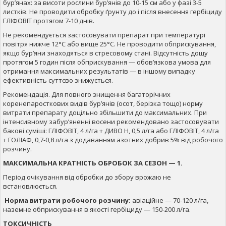
бур’янах: за висоти рослини бур’янів до 10-15 см або у фазі 3-5
листків. Не проводити обробку ґрунту до і після внесення гербіциду
ГЛІФОВІТ протягом 7-10 днів.
Не рекомендується застосовувати препарат при температурі
повітря нижче 12°С або вище 25°С. Не проводити обприскування,
якщо бур’яни знаходяться в стресовому стані. Відсутність дощу
протягом 5 годин після обприскування — обов’язкова умова для
отримання максимальних результатів — в іншому випадку
ефективність суттєво знижується.
Рекомендація. Для повного знищення багаторічних
коренепаросткових видів бур’янів (осот, берізка тощо) норму
витрати препарату доцільно збільшити до максимальних. При
інтенсивному забур’яненні восени рекомендовано застосовувати
бакові суміші: ГЛІФОВІТ, 4 л/га + ДИВО Н, 0,5 л/га або ГЛІФОВІТ, 4 л/га
+ ГОЛІАФ, 0,7-0,8 л/га з додаванням азотних добрив 5% від робочого
розчину.
МАКСИМАЛЬНА КРАТНІСТЬ ОБРОБОК ЗА СЕЗОН — 1.
Період очікування від обробки до збору врожаю не
встановлюється.
Норма витрати робочого розчину:
авіаційне — 70-120 л/га,
наземне обприскування в якості гербіциду — 150-200 л/га.
ТОКСИЧНІСТЬ