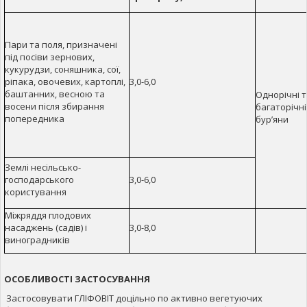
Пари та поля, призначені
під посіви зернових,
кукурудзи, соняшника, сої,
ріпака, овочевих, картоплі,
3,0-6,0
баштанних, весною та
Однорічні 
восени після збирання
багаторічні
попередника
бур’яни
Землі несільсько-
господарського
3,0-6,0
користування
Міжряддя плодових
насаджень (садів) і
3,0-8,0
виноградників
ОСОБЛИВОСТІ ЗАСТОСУВАННЯ
Застосовувати ГЛІФОВІТ доцільно по активно вегетуючих