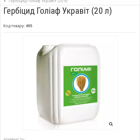
>
Гербіцид Голіаф Укравіт (20 л)
Гербіцид Голіаф Укравіт (20 л)
Код товару:
405
Наявність: