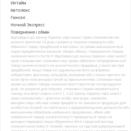
Интайм
Автолюкс
Гюнсел
Ночной Экспресс
Повернення і обмін
Відповідно до закону України «про захист прав споживачів» ви
можете протягом 14 днів з моменту покупки повернути або
обміняти товар, придбаний в магазині, за умови виконання всіх
норм передбачених законом. Умови обміну / повернення товару
належної якості стаття 9. Відповідно до закону України «про захист
прав споживачів»: споживач має право обміняти непродовольчий
товар належної якості на аналогічний у продавця, у якого він був
придбаний, якщо товар не задовольнив його за формою,
габаритами, фасоном, кольором, розміром або з інших причин не
може бути ним використаний за призначенням. Споживач має
право на обмін товару належної якості протягом чотирнадцяти
днів, не рахуючи дня покупки. споживач (термін вживається в
такому значенні згідно статті 1. п.22 закону України «про захист
прав споживачів») – фізична особа, яка купує, замовляє,
використовує або має намір придбати чи замовити продукцію для
особистих потреб, не пов’язаних з підприємницькою діяльністю або
виконанням обов’язків найманого працівника. обмін або
повернення товару належної якості провадиться: якщо не
використовувався; якщо збережено його товарний вигляд,
споживчі властивості, пломби, ярлики; на підставі розрахунковий
документ, виданий споживачеві разом з проданим товаром. умови