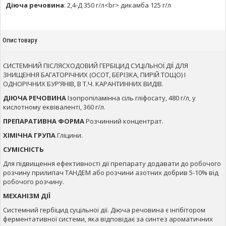
Діюча речовина
:
2,4-Д 350 г/л<br> дикамба 125 г/л
Опис товару
CИСТЕМНИЙ ПІСЛЯСХОДОВИЙ ГЕРБІЦИД СУЦІЛЬНОЇ ДІЇ ДЛЯ
ЗНИЩЕННЯ БАГАТОРІЧНИХ (ОСОТ, БЕРІЗКА, ПИРІЙ ТОЩО) І
ОДНОРІЧНИХ БУР’ЯНІВ, В Т.Ч. КАРАНТИННИХ ВИДІВ.
ДІЮЧА РЕЧОВИНА
Ізопропіламінна сіль гліфосату, 480 г/л, у
кислотному еквіваленті, 360 г/л.
ПРЕПАРАТИВНА ФОРМА
Розчинний концентрат.
ХІМІЧНА ГРУПА
Гліцини.
СУМІСНІСТЬ
Для підвищення ефективності дії препарату додавати до робочого
розчину прилипач ТАНДЕМ або розчини азотних добрив 5-10% від
робочого розчину.
МЕХАНІЗМ ДІЇ
Системний гербіцид суцільної дії. Діюча речовина є інгібітором
ферментативної системи, яка відповідає за синтез ароматичних