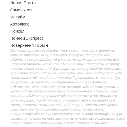
Новая Почта
Самовывоз
Интайм
Автолюкс
Гюнсел
Ночной Экспресс
Повернення і обмін
Відповідно до закону України «про захист прав споживачів» ви
можете протягом 14 днів з моменту покупки повернути або
обміняти товар, придбаний в магазині, за умови виконання всіх
норм передбачених законом. Умови обміну / повернення товару
належної якості стаття 9. Відповідно до закону України «про захист
прав споживачів»: споживач має право обміняти непродовольчий
товар належної якості на аналогічний у продавця, у якого він був
придбаний, якщо товар не задовольнив його за формою,
габаритами, фасоном, кольором, розміром або з інших причин не
може бути ним використаний за призначенням. Споживач має
право на обмін товару належної якості протягом чотирнадцяти
днів, не рахуючи дня покупки. споживач (термін вживається в
такому значенні згідно статті 1. п.22 закону України «про захист
прав споживачів») – фізична особа, яка купує, замовляє,
використовує або має намір придбати чи замовити продукцію для
особистих потреб, не пов’язаних з підприємницькою діяльністю або
виконанням обов’язків найманого працівника. обмін або