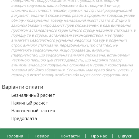
повернення товару належної якості провадиться: якщо не
використовувався; якщо збережено його товарний вигляд,
споживчі властивості, пломби, ярлики; на підставі розрахунковий
документ, виданий споживачеві разом з проданим товаром. умови
обміну / повернення товару неналежної якості стаття 8. Згідно із
законом України «про захист прав споживачів»: в разі виявлення
протягом встановленого гарантійного строку недоліків споживач, в
порядку та в строки, встановлені законодавством, має право
вимагати безоплатного усунення недоліків товару в розумний
строк. вимоги споживача, передбачених цією статтею, не
підлягають задоволенню, якщо продавець, виробник
(підприємство, що задовольняє вимоги споживача, встановлені
частиною першою цієї статті) доведуть, що недоліки товару
виникли внаслідок порушення споживачем правил користування
товаром або його зберігання. Споживач має право брати участь у
перевірці якості товару особисто або через свого представника.
Варіанти оплати
Безналичный расчёт
Наличный расчёт
Наложенный платеж
Предоплата
Головна
|
Товари
|
Контакти
|
Про нас
|
Відгуки