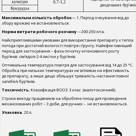
культури
0,7-1,2
дводольних бур'яні
Кукурудза
Максимальна кількість обробок
— 1. Період очікування від до
збору врожаю не встановлюється.
Норма витрати робочого розчину
—200-250 л/га.
Найсприятливішими умовами для використання препарату є тепла
погода при достатній вологості повітря і ґрунту. Найефективніший
період для застосування – фаза початку інтенсивного росту
бур’янів: сім’ядолі-2-4 листки у бур’янів.
Оптимальна температура повітря для застосування від 14 до 25 °С.
Обробка при низьких температурах не впливає на ефективність
дії препарату, а лише дещо збільшує тривалість настання повної
загибелі бур’янів.
Токсичність.
Класифікація ВООЗ: 3 клас (малотоксичний).
Строки виходу працівників на оброблені площі для проведення
механізованих робіт – 3 доби, для ручних – не встановлюються.
Упаковка.
20 л.