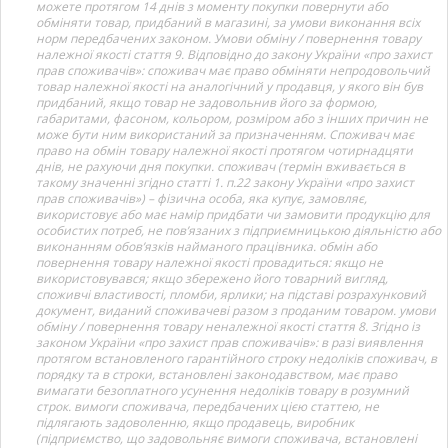
можете протягом 14 днів з моменту покупки повернути або
обміняти товар, придбаний в магазині, за умови виконання всіх
норм передбачених законом. Умови обміну / повернення товару
належної якості стаття 9. Відповідно до закону України «про захист
прав споживачів»: споживач має право обміняти непродовольчий
товар належної якості на аналогічний у продавця, у якого він був
придбаний, якщо товар не задовольнив його за формою,
габаритами, фасоном, кольором, розміром або з інших причин не
може бути ним використаний за призначенням. Споживач має
право на обмін товару належної якості протягом чотирнадцяти
днів, не рахуючи дня покупки. споживач (термін вживається в
такому значенні згідно статті 1. п.22 закону України «про захист
прав споживачів») – фізична особа, яка купує, замовляє,
використовує або має намір придбати чи замовити продукцію для
особистих потреб, не пов’язаних з підприємницькою діяльністю або
виконанням обов’язків найманого працівника. обмін або
повернення товару належної якості провадиться: якщо не
використовувався; якщо збережено його товарний вигляд,
споживчі властивості, пломби, ярлики; на підставі розрахунковий
документ, виданий споживачеві разом з проданим товаром. умови
обміну / повернення товару неналежної якості стаття 8. Згідно із
законом України «про захист прав споживачів»: в разі виявлення
протягом встановленого гарантійного строку недоліків споживач, в
порядку та в строки, встановлені законодавством, має право
вимагати безоплатного усунення недоліків товару в розумний
строк. вимоги споживача, передбачених цією статтею, не
підлягають задоволенню, якщо продавець, виробник
(підприємство, що задовольняє вимоги споживача, встановлені