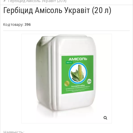
>
Гербіцид Амісоль Укравіт (20 л)
Гербіцид Амісоль Укравіт (20 л)
Код товару:
396
Наявність: