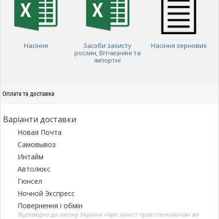
Насіння
Засоби захисту
Насіння зернових
рослин, Вітчизняні та
імпортні
Оплата та доставка
Варіанти доставки
Новая Почта
Самовывоз
Интайм
Автолюкс
Гюнсел
Ночной Экспресс
Повернення і обмін
Відповідно до закону України «про захист прав споживачів» ви