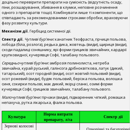
доцільно перевірити препарати на сумісність (відсутність осаду,
піни, розшарування, збивання в клумки, неповне розчинення
одного з препаратів тощо). Комбінувати лише ті компоненти, що
співпадають за рекомендованими строками обробки, враховуючи
фазу розвитку культури.
Механізм дії.
Гербіцид системної дії.
Спектр дії.
Чутливі бур'яни:
канатник Теофраста, гірчиця польова,
лобода (біла, розлога), редька дика, жовтець (види), щириця (види),
сходи падалиці соняшнику, ярі форми грициків звичайних, кардарії
крупковидної, кучерявця Софії, талабану польового.
Середньочутливі бур'яни:
амброзія полинолиста, нетреба
звичайна, курай руський, галінсога дрібноквіткова, латук (дикий,
татарський), осот городній (види), осот жовтий польовий (види),
осот рожевий (види), будяк польовий, берізка польова, волошка
синя, сокирки польові, мак дикий, якірці сланкі, озимі форми
кучерявця Софії, грициків звичайних, талабану польового.
Малочутливі бур'яни:
гірчаки (види), підмаренник чіпкий, ромашка
непахуча, рутка лікарська, фіалка польова.
Норма витрати
Культура
Спектр дії
препарату, л/га
Зернові колосові
Однорічні та багаторічн