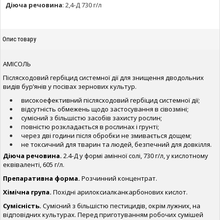
Діюча речовина
:
2,4-Д 730 г/л
Опис товару
АМІСОЛЬ
Післясходовий гербіцид системної дії для знищення дводольних
видів бур’янів у посівах зернових культур.
високоефективний післясходовий гербіцид системної дії;
відсутність обмежень щодо застосування в сівозміні;
сумісний з більшістю засобів захисту рослин;
повністю розкладається в рослинах і грунті;
через дві години після обробки не змивається дощем;
не токсичний для тварин та людей, безпечний для довкілля.
Діюча речовина.
2.4-Д у формі амінної солі, 730 г/л, у кислотному
еквіваленті, 605 г/л.
Препаративна форма.
Розчинний концентрат.
Хімічна група.
Похідні арилоксиалканкарбонових кислот.
Сумісність.
Сумісний з більшістю пестицидів, окрім лужних, на
відповідних культурах. Перед приготуванням робочих сумішей