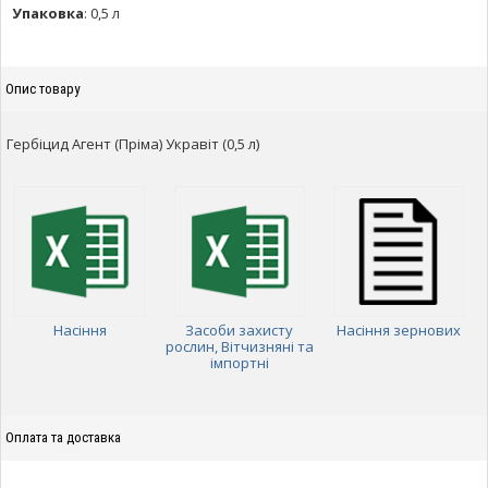
Упаковка
:
0,5 л
Опис товару
Гербіцид Агент (Пріма) Укравіт (0,5 л)
Насіння
Засоби захисту
Насіння зернових
рослин, Вітчизняні та
імпортні
Оплата та доставка