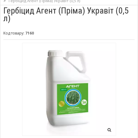
>
Гербіцид Агент (Пріма) Укравіт (0,5 л)
Гербіцид Агент (Пріма) Укравіт (0,5
л)
Код товару:
7160