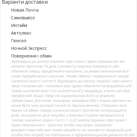
Варіанти доставки
Новая Почта
Самовывоз
Интайм
Автолюкс
Гюнсел
Ночной Экспресс
Повернення і обмін
Відповідно до закону України «про захист прав споживачів» ви
можете протягом 14 днів з моменту покупки повернути або
обміняти товар, придбаний в магазині, за умови виконання всіх
норм передбачених законом. Умови обміну / повернення товару
належної якості стаття 9. Відповідно до закону України «про захист
прав споживачів»: споживач має право обміняти непродовольчий
товар належної якості на аналогічний у продавця, у якого він був
придбаний, якщо товар не задовольнив його за формою,
габаритами, фасоном, кольором, розміром або з інших причин не
може бути ним використаний за призначенням. Споживач має
право на обмін товару належної якості протягом чотирнадцяти
днів, не рахуючи дня покупки. споживач (термін вживається в
такому значенні згідно статті 1. п.22 закону України «про захист
прав споживачів») – фізична особа, яка купує, замовляє,
використовує або має намір придбати чи замовити продукцію для
особистих потреб, не пов’язаних з підприємницькою діяльністю або