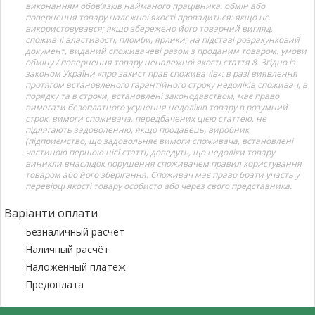
виконанням обов’язків найманого працівника. обмін або
повернення товару належної якості провадиться: якщо не
використовувався; якщо збережено його товарний вигляд,
споживчі властивості, пломби, ярлики; на підставі розрахунковий
документ, виданий споживачеві разом з проданим товаром. умови
обміну / повернення товару неналежної якості стаття 8. Згідно із
законом України «про захист прав споживачів»: в разі виявлення
протягом встановленого гарантійного строку недоліків споживач, в
порядку та в строки, встановлені законодавством, має право
вимагати безоплатного усунення недоліків товару в розумний
строк. вимоги споживача, передбачених цією статтею, не
підлягають задоволенню, якщо продавець, виробник
(підприємство, що задовольняє вимоги споживача, встановлені
частиною першою цієї статті) доведуть, що недоліки товару
виникли внаслідок порушення споживачем правил користування
товаром або його зберігання. Споживач має право брати участь у
перевірці якості товару особисто або через свого представника.
Варіанти оплати
Безналичный расчёт
Наличный расчёт
Наложенный платеж
Предоплата