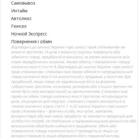
Самовывоз
Интайм
Автолюкс
Гюнсел
Ночной Экспресс
Повернення і обмін
Відповідно до закону України «про захист прав споживачів» ви
можете протягом 14 днів з моменту покупки повернути або
обміняти товар, придбаний в магазині, за умови виконання всіх
норм передбачених законом. Умови обміну / повернення товару
належної якості стаття 9. Відповідно до закону України «про захист
прав споживачів»: споживач має право обміняти непродовольчий
товар належної якості на аналогічний у продавця, у якого він був
придбаний, якщо товар не задовольнив його за формою,
габаритами, фасоном, кольором, розміром або з інших причин не
може бути ним використаний за призначенням. Споживач має
право на обмін товару належної якості протягом чотирнадцяти
днів, не рахуючи дня покупки. споживач (термін вживається в
такому значенні згідно статті 1. п.22 закону України «про захист
прав споживачів») – фізична особа, яка купує, замовляє,
використовує або має намір придбати чи замовити продукцію для
особистих потреб, не пов’язаних з підприємницькою діяльністю або
виконанням обов’язків найманого працівника. обмін або
повернення товару належної якості провадиться: якщо не
використовувався; якщо збережено його товарний вигляд,