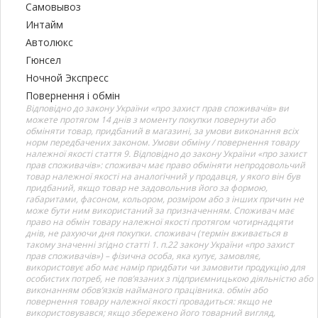
Самовывоз
Интайм
Автолюкс
Гюнсел
Ночной Экспресс
Повернення і обмін
Відповідно до закону України «про захист прав споживачів» ви
можете протягом 14 днів з моменту покупки повернути або
обміняти товар, придбаний в магазині, за умови виконання всіх
норм передбачених законом. Умови обміну / повернення товару
належної якості стаття 9. Відповідно до закону України «про захист
прав споживачів»: споживач має право обміняти непродовольчий
товар належної якості на аналогічний у продавця, у якого він був
придбаний, якщо товар не задовольнив його за формою,
габаритами, фасоном, кольором, розміром або з інших причин не
може бути ним використаний за призначенням. Споживач має
право на обмін товару належної якості протягом чотирнадцяти
днів, не рахуючи дня покупки. споживач (термін вживається в
такому значенні згідно статті 1. п.22 закону України «про захист
прав споживачів») – фізична особа, яка купує, замовляє,
використовує або має намір придбати чи замовити продукцію для
особистих потреб, не пов’язаних з підприємницькою діяльністю або
виконанням обов’язків найманого працівника. обмін або
повернення товару належної якості провадиться: якщо не
використовувався; якщо збережено його товарний вигляд,