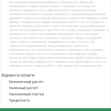
виконанням обов’язків найманого працівника. обмін або
повернення товару належної якості провадиться: якщо не
використовувався; якщо збережено його товарний вигляд,
споживчі властивості, пломби, ярлики; на підставі розрахунковий
документ, виданий споживачеві разом з проданим товаром. умови
обміну / повернення товару неналежної якості стаття 8. Згідно із
законом України «про захист прав споживачів»: в разі виявлення
протягом встановленого гарантійного строку недоліків споживач, в
порядку та в строки, встановлені законодавством, має право
вимагати безоплатного усунення недоліків товару в розумний
строк. вимоги споживача, передбачених цією статтею, не
підлягають задоволенню, якщо продавець, виробник
(підприємство, що задовольняє вимоги споживача, встановлені
частиною першою цієї статті) доведуть, що недоліки товару
виникли внаслідок порушення споживачем правил користування
товаром або його зберігання. Споживач має право брати участь у
перевірці якості товару особисто або через свого представника.
Варіанти оплати
Безналичный расчёт
Наличный расчёт
Наложенный платеж
Предоплата