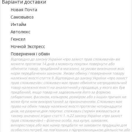
Варіанти доставки
Новая Почта
Самовывоз
Интайм
Автолюкс
Гюнсел
Ночной Экспресс
Повернення і обмін
Відповідно до закону України «про захист прав споживачів» ви
можете протягом 14 днів з моменту покупки повернути або
обміняти товар, придбаний в магазині, за умови виконання всіх
норм передбачених законом. Умови обміну / повернення товару
належної якості стаття 9. Відповідно до закону України «про захист
прав споживачів»: споживач має право обміняти непродовольчий
товар належної якості на аналогічний у продавця, у якого він був
придбаний, якщо товар не задовольнив його за формою,
габаритами, фасоном, кольором, розміром або з інших причин не
може бути ним використаний за призначенням. Споживач має
право на обмін товару належної якості протягом чотирнадцяти
днів, не рахуючи дня покупки. споживач (термін вживається в
такому значенні згідно статті 1. п.22 закону України «про захист
прав споживачів») – фізична особа, яка купує, замовляє,
використовує або має намір придбати чи замовити продукцію для
особистих потреб, не пов’язаних з підприємницькою діяльністю або